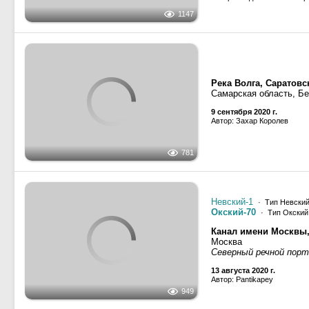
Автор: Pantikapey
Река Нева
Ленинградская область
837
2 августа 2020 г.
Автор: Галина Пименова
Волго-Балтийский во
Вологодская область,
587
25 июня 2020 г.
Автор: Dmitry44
313
· Тип КПЛ-5-30, проек
Река Ока
Нижегородская област
980
21 км
30 мая 2020 г.
Автор: Морозов Сергей
Волго-Балтийский во
Вологодская область, 
636