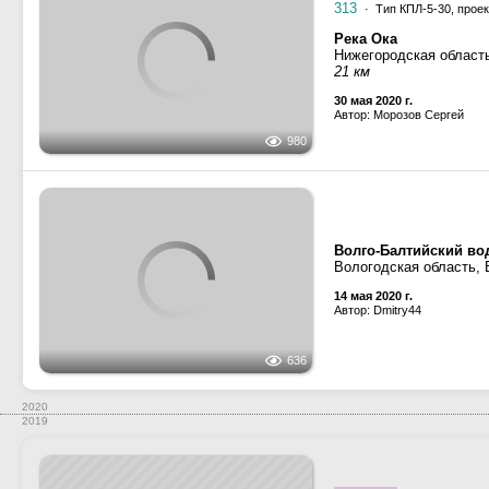
1081
ОТ-2446
· Тип ОТ-2400,
Канал имени Москвы,
Московская область, 
Бывшая паромная пер
31 августа 2019 г.
Автор: Pantikapey
1352
Разное
—
Элементы и 
Канал имени Москвы
Москва
Шлюз №7 КиМ
25 августа 2019 г.
Автор: Pantikapey
821