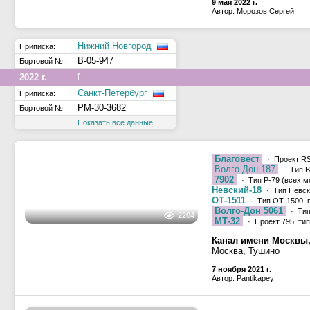
Автор: Павел Феклистов
1600
Река Волга, межшлюз
Нижегородская область
9 мая 2022 г.
Автор: Морозов Сергей
528
Нижний Новгород
Приписка:
В-05-947
Бортовой №:
↑
2022 г.
Санкт-Петербург
Приписка:
РМ-30-3682
Бортовой №:
Показать все данные
Благовест
· Проект R
Волго-Дон 187