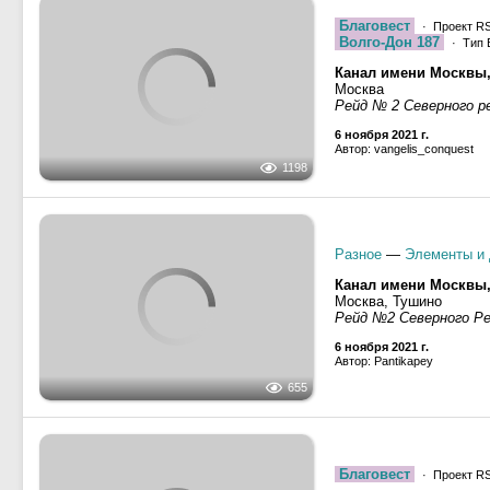
· Тип В
7902
· Тип Р-79 (всех м
Невский-18
· Тип Невск
ОТ-1511
· Тип ОТ-1500, 
Волго-Дон 5061
· Тип
МТ-32
· Проект 795, ти
Канал имени Москвы
Москва, Тушино
2204
7 ноября 2021 г.
Автор: Pantikapey
Благовест
· Проект R
Волго-Дон 187
· Тип 
Канал имени Москвы
Москва
Рейд № 2 Северного р
6 ноября 2021 г.
Автор: vangelis_conquest
1198
Разное
—
Элементы и 