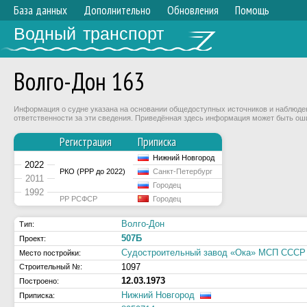
База данных
Дополнительно
Обновления
Помощь
Водный транспорт
Волго-Дон 163
Информация о судне указана на основании общедоступных источников и наблюдени
ответственности за эти сведения. Приведённая здесь информация может быть ош
Регистрация
Приписка
Нижний Новгород
2022
РКО (РРР до 2022)
Санкт-Петербург
2011
Городец
1992
РР РСФСР
Городец
Волго-Дон
Тип:
507Б
Проект:
Судостроительный завод «Ока» МСП СССР (
Место постройки:
1097
Строительный №:
12.03.1973
Построено:
Нижний Новгород
Приписка: