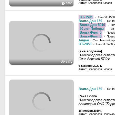
6 декабря 2020 г.
Автор: Владислав Базаев
Волго-Дон 139
· Тип Во
Река Волга
Нижегородская област
1147
Акватория ОАО "Бор
18 ноября 2020 г.
Автор: Владислав Пономар
Река Волга, Саратов
Самарская область, Бе
781
9 сентября 2020 г.
Автор: Захар Королев
Невский-1
· Тип Невский
Окский-70
· Тип Окский
Канал имени Москвы
949
Москва
Северный речной порт
13 августа 2020 г.