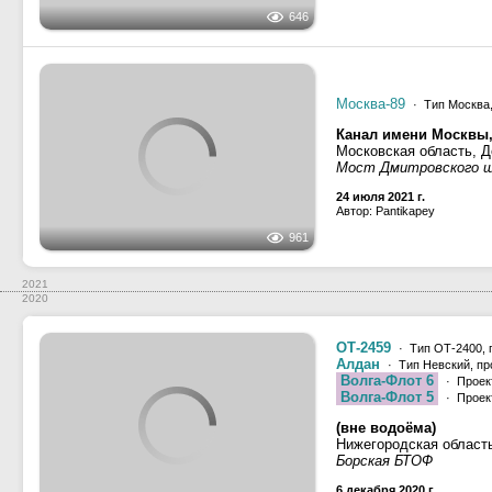
2021
2020
ОТ-2459
· Тип ОТ-2400, 
Алдан
· Тип Невский, пр
Волга-Флот 6
· Проект
Волга-Флот 5
· Проект
2606
(вне водоёма)
Нижегородская област
Борская БТОФ
6 декабря 2020 г.
Автор: Владислав Базаев
ОТ-1505
· Тип ОТ-1500,
Волго-Дон 139
· Тип Во
Волго-Дон 5016
· Тип
30 лет Победы
· Тип 
Волга-Флот 5
· Проект
Волга-Флот 6
· Проект
Алдан
· Тип Невский, пр
3470
ОТ-2459
· Тип ОТ-2400, 
(вне водоёма)
Нижегородская област
Слип Борской БТОФ