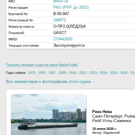
8959714
IMO:
РКО (РРР до 2022)
Регистрация:
В-05-947
Бортовой №:
168972
Регистровый №:
О-ПР2,0(ЛЁД20)А
Формула класса:
UAXC7
Позывной:
273442650
MMSI:
Эксплуатируется
Текущее состояние:
Показать позицию судна на карте MarineTraffic
Года съёмок:
1975
·
1991
·
2007
·
2009
·
2010
·
2012
·
2013
·
2014
·
2015
·
2016
·
20
Все комментарии к фотографиям этого судна
·
Река Нева
Санкт-Петербург, Рыба
Рейд Усть-Славянка
10 июня 2026 г.
Автор: Ладожский