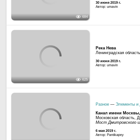
Торос
· Тип БТП, проект
ОТА-864
· Тип ОТА-800
Река Волга
Нижегородская област
12 ноября 2018 г.
Автор: Морозов Сергей
1766
Bogdan
· Тип Kom, про
Капитан Миронов
· 
Ермак
· Проект КС-100Д,
Komet III
· Тип Komet II
Балтийское море, Фин
Санкт-Петербург, Туру
Большой порт Санкт-П
9 октября 2018 г.
Автор: Сергей Лутов
2429
Балтийское море, Фин