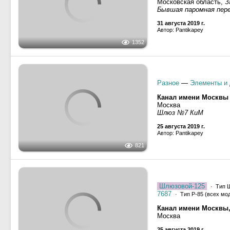
Шлюзовой-125
· Тип Ш
Канал имени Москвы
Москва
Шлюз №7 КиМ
25 августа 2019 г.
Автор: Pantikapey
1188
Волго-Балтийский кан
Вологодская область
22 августа 2019 г.
Автор: Игорь Быков
753
Река Свирь
Ленинградская област