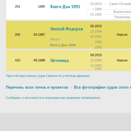
03.2010
Санкт-Петерб
Волго-Дон 5091
201
1985
≈ 2000
Вознесенье
01.1992
Ленинград
05.2015
Олексiй Федоров
12.2009
205
03.1987
Херсон
07.2001
Ингул
1995
Волго-Дон 5095
1992
09.2015
Олтеница
410
09.1988
12.2009
Херсон
12.2003
1992
Простой вид списка судов (записи по учётным данным)
Перечень всех типов и проектов
·
Все фотографии судов этого 
Сообщить о неточности в описании или названии типа/проекта