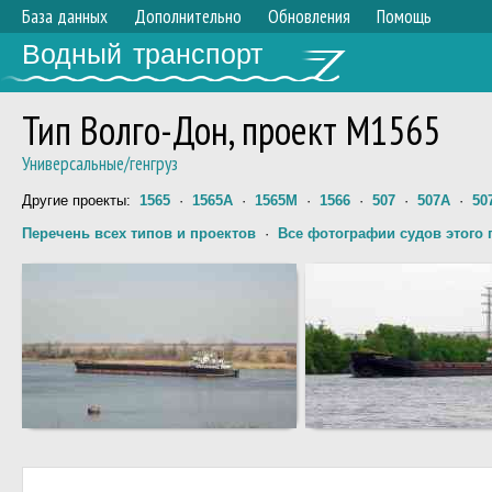
База данных
Дополнительно
Обновления
Помощь
Водный транспорт
Тип Волго-Дон, проект М1565
Универсальные/генгруз
Другие проекты:
1565
·
1565А
·
1565М
·
1566
·
507
·
507А
·
50
Перечень всех типов и проектов
·
Все фотографии судов этого 