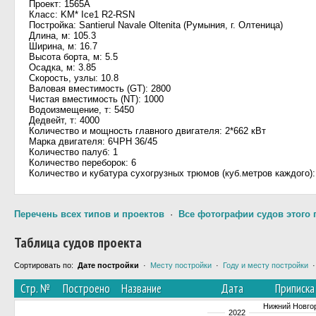
Проект: 1565А
Класс: KM* Ice1 R2-RSN
Постройка: Santierul Navale Oltenita (Румыния, г. Олтеница)
Длина, м: 105.3
Ширина, м: 16.7
Высота борта, м: 5.5
Осадка, м: 3.85
Скорость, узлы: 10.8
Валовая вместимость (GT): 2800
Чистая вместимость (NT): 1000
Водоизмещение, т: 5450
Дедвейт, т: 4000
Количество и мощность главного двигателя: 2*662 кВт
Марка двигателя: 6ЧРН 36/45
Количество палуб: 1
Количество переборок: 6
Количество и кубатура сухогрузных трюмов (куб.метров каждого):
Перечень всех типов и проектов
·
Все фотографии судов этого 
Таблица судов проекта
Сортировать по:
Дате постройки
·
Месту постройки
·
Году и месту постройки
Стр. №
Построено
Название
Дата
Приписка
Нижний Новго
2022