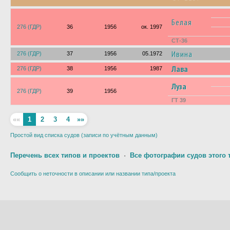
Белая
276 (ГДР)
36
1956
ок. 1997
СТ-36
Ивина
276 (ГДР)
37
1956
05.1972
Лава
276 (ГДР)
38
1956
1987
Луза
276 (ГДР)
39
1956
ГТ 39
««
1
2
3
4
»»
Простой вид списка судов (записи по учётным данным)
Перечень всех типов и проектов
·
Все фотографии судов этого 
Сообщить о неточности в описании или названии типа/проекта