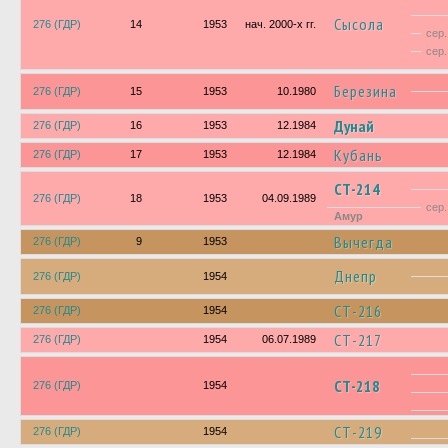
Сысола
276 (ГДР)
14
1953
нач. 2000-х гг.
сер.
сер.
Березина
276 (ГДР)
15
1953
10.1980
Дунай
276 (ГДР)
16
1953
12.1984
Кубань
276 (ГДР)
17
1953
12.1984
СТ-214
276 (ГДР)
18
1953
04.09.1989
сер.
Амур
Вычегда
276 (ГДР)
9
1953
Днепр
276 (ГДР)
1954
СТ-216
276 (ГДР)
1954
СТ-217
276 (ГДР)
1954
06.07.1989
СТ-218
276 (ГДР)
1954
СТ-219
276 (ГДР)
1954