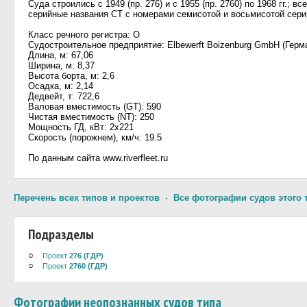
Суда строились с 1949 (пр. 276) и с 1955 (пр. 2760) по 1968 гг.;
серийные названия СТ с номерами семисотой и восьмисотой серий
Класс речного регистра: О
Судостроительное предприятие: Elbewerft Boizenburg GmbH (Герм
Длина, м: 67,06
Ширина, м: 8,37
Высота борта, м: 2,6
Осадка, м: 2,14
Дедвейт, т: 722,6
Валовая вместимость (GT): 590
Чистая вместимость (NT): 250
Мощность ГД, кВт: 2x221
Скорость (порожнем), км/ч: 19.5
По данным сайта www.riverfleet.ru
Перечень всех типов и проектов
·
Все фотографии судов этого 
Подразделы
○
Проект
276 (ГДР)
○
Проект
2760 (ГДР)
Фотографии неопознанных судов типа