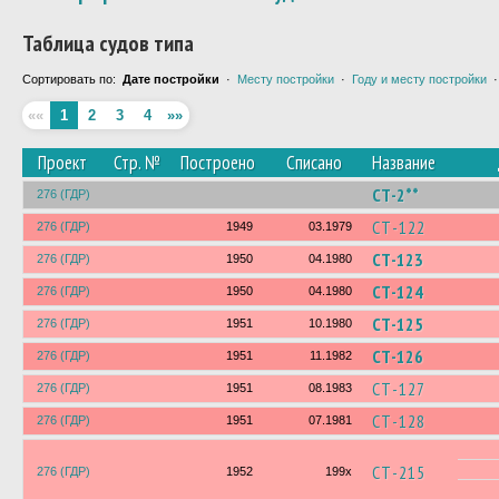
Таблица судов типа
Сортировать по:
Дате постройки
·
Месту постройки
·
Году и месту постройки
««
1
2
3
4
»»
Проект
Стр. №
Построено
Списано
Название
СТ-2**
276 (ГДР)
СТ-122
276 (ГДР)
1949
03.1979
СТ-123
276 (ГДР)
1950
04.1980
СТ-124
276 (ГДР)
1950
04.1980
СТ-125
276 (ГДР)
1951
10.1980
СТ-126
276 (ГДР)
1951
11.1982
СТ-127
276 (ГДР)
1951
08.1983
СТ-128
276 (ГДР)
1951
07.1981
СТ-215
276 (ГДР)
1952
199х