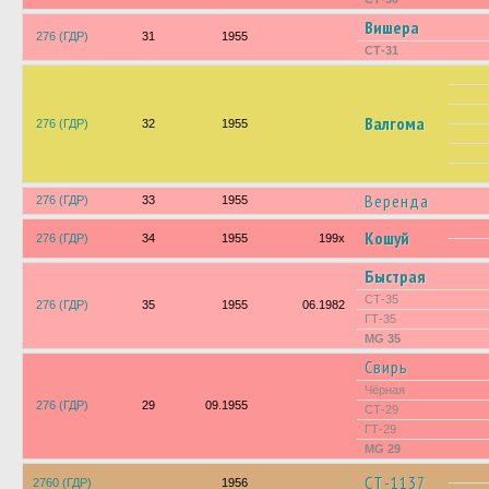
Вишера
276 (ГДР)
31
1955
СТ-31
Валгома
276 (ГДР)
32
1955
Веренда
276 (ГДР)
33
1955
Кошуй
276 (ГДР)
34
1955
199х
Быстрая
СТ-35
276 (ГДР)
35
1955
06.1982
ГТ-35
MG 35
Свирь
Чёрная
276 (ГДР)
29
09.1955
СТ-29
ГТ-29
MG 29
СТ-1137
2760 (ГДР)
1956