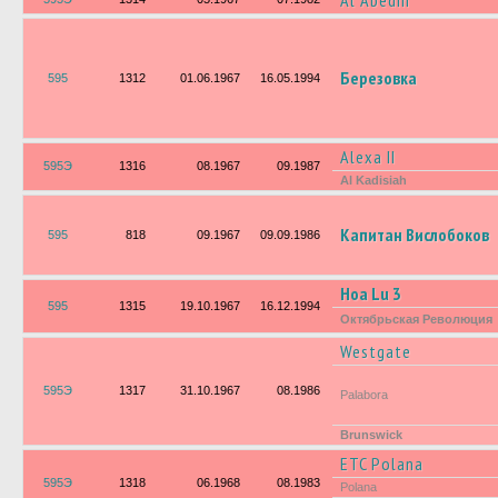
Al Abedin
Березовка
595
1312
01.06.1967
16.05.1994
Alexa II
595Э
1316
08.1967
09.1987
Al Kadisiah
Капитан Вислобоков
595
818
09.1967
09.09.1986
Hoa Lu 3
595
1315
19.10.1967
16.12.1994
Октябрьская Революция
Westgate
595Э
1317
31.10.1967
08.1986
Palabora
Brunswick
ETC Polana
595Э
1318
06.1968
08.1983
Polana