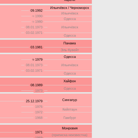
Ильичёвск / Черноморск
09.1992
Ильичёвск
≈ 1990
Одесса
≈ 1980
08.01.1973
Ильичёвск
03.02.1971
Одесса
Панама
03.1981
Эль-Кувейт
Одесса
≈ 1979
08.01.1973
Ильичёвск
03.02.1971
Одесса
Хайфон
08.1989
Одесса
1973
Сингапур
25.12.1979
1976
Кейптаун
1972
1968
Гамбург
Монровия
1971
(приписка неизвестна)
1969