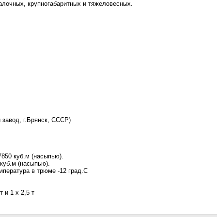
валочных, крупногабаритных и тяжеловесных.
завод, г.Брянск, СССР)
850 куб.м (насыпью).
куб.м (насыпью).
мпература в трюме -12 град.С
 и 1 х 2,5 т