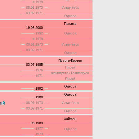
≈ 1979
08.01.1973
Ильичёвск
03.02.1971
Одесса
Панама
19.08.2000
1992
Одесса
≈ 1979
08.01.1973
Ильичёвск
03.02.1971
Одесса
Пуэрто-Кортес
03.07.1985
Пирей
1976
Фамагуста / Газимагуса
1971
Пирей
Одесса
1992
Одесса
1980
кий
08.01.1973
Ильичёвск
03.02.1971
Одесса
Хайфон
05.1989
1977
Одесса
1973