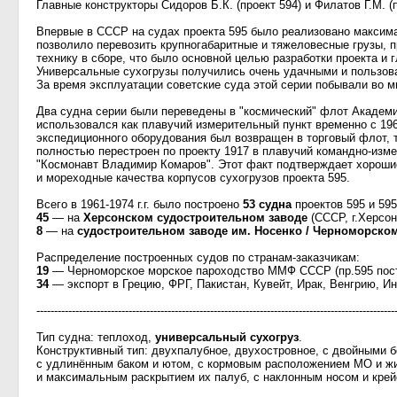
Главные конструкторы Сидоров Б.К. (проект 594) и Филатов Г.М. (
Впервые в СССР на судах проекта 595 было реализовано максим
позволило перевозить крупногабаритные и тяжеловесные грузы,
технику в сборе, что было основной целью разработки проекта и 
Универсальные сухогрузы получились очень удачными и пользов
За время эксплуатации советские суда этой серии побывали во м
Два судна серии были переведены в "космический" флот Академи
использовался как плавучий измерительный пункт временно с 196
экспедиционного оборудования был возвращен в торговый флот, то
полностью перестроен по проекту 1917 в плавучий командно-изм
"Космонавт Владимир Комаров". Этот факт подтверждает хорошие
и мореходные качества корпусов сухогрузов проекта 595.
Всего в 1961-1974 г.г. было построено
53 судна
проектов 595 и 595
45
— на
Херсонском судостроительном заводе
(СССР, г.Херсон
8
— на
судостроительном заводе им. Носенко / Черноморско
Распределение построенных судов по странам-заказчикам:
19
— Черноморское морское пароходство ММФ СССР (пр.595 пост
34
— экспорт в Грецию, ФРГ, Пакистан, Кувейт, Ирак, Венгрию, Ин
-----------------------------------------------------------------------------------------------------
Тип судна: теплоход,
универсальный сухогруз
.
Конструктивный тип: двухпалубное, двухостровное, с двойными 
с удлинённым баком и ютом, с кормовым расположением МО и ж
и максимальным раскрытием их палуб, с наклонным носом и крей