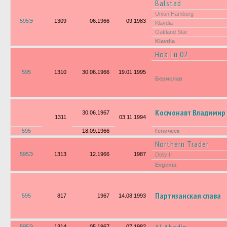
Balstad
Union Hamburg
595Э
1309
06.1966
09.1983
Klavdia
Oakland Star
Klavdia
Hoa Lu 02
595
1310
30.06.1966
19.01.1995
Берислав
Космонавт Владимир
30.06.1967
1311
03.11.1994
595
18.09.1966
Геническ
Northern Trader
595Э
1313
12.1966
1987
Dolly II
Evgenia
Партизанская слава
595
817
1967
14.08.1993
595Э
1314
05.1967
07.1982