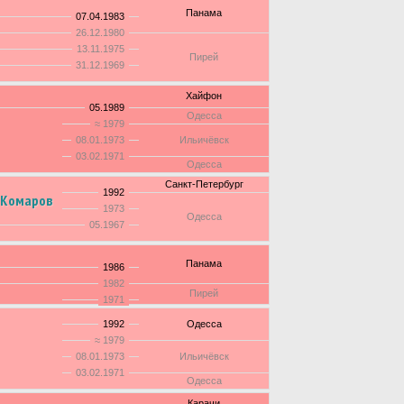
Панама
07.04.1983
26.12.1980
13.11.1975
Пирей
31.12.1969
Хайфон
05.1989
Одесса
≈ 1979
08.01.1973
Ильичёвск
03.02.1971
Одесса
Санкт-Петербург
1992
 Комаров
1973
Одесса
05.1967
Панама
1986
1982
Пирей
1971
1992
Одесса
≈ 1979
08.01.1973
Ильичёвск
03.02.1971
Одесса
Карачи