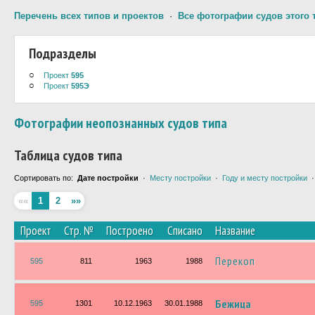
Перечень всех типов и проектов
·
Все фотографии судов этого 
Подразделы
○
Проект
595
○
Проект
595Э
Фотографии неопознанных судов типа
Таблица судов типа
Сортировать по:
Дате постройки
·
Месту постройки
·
Году и месту постройки
««
1
2
»»
Проект
Стр. №
Построено
Списано
Название
Перекоп
595
811
1963
1988
Бежица
595
1301
10.12.1963
30.01.1988