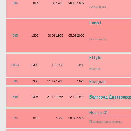
595
814
08.1965
26.10.1989
Бабушкин
Luna I
595
1305
30.09.1965
05.09.2000
Балашиха
Eftyhi
595Э
1306
12.1965
1985
Eftyhia
Брацлав
595
1308
31.12.1965
1993
Белгород-Днестровс
595
1307
31.12.1965
22.10.1992
Hoa Lu 01
595
816
1966
20.08.1992
Партизанская искра