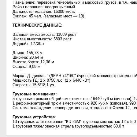
Назначение: перевозка генеральных и массовых грузов, в т.ч. на
Район плавания: неограниченный.
Дальность плавания: 16000 миль
Экипаж: 45 чел. (запасных мест — 13)
ТЕХНИЧЕСКИЕ ДАННЫЕ
:
Валовая вместимость: 11089 рег.т
Чистая вместимость: 5893 рег.т
Дедвейт: 12730 т
Длина: 155,73 м
Ширина: 20,64 м
Высота борта: 12,36 м
Осадка: 9,09 м
Марка ГД: дизель "7ДКРН 74/160" (Брянский машиностроительный 
Мощность ГД: 1 х 8750 л.с. (1 х 6440 кВт)
Скорость: 15,5/18,1 уз.
Грузовые помещения
:
5 грузовых трюмов общей вместимостью 16440 куб.м (киповая), 17
1 рефрижераторный трюм вместимостью 920 куб.м (киповая), 990 
Система охлаждения непосредственная, хладоагент Фреон-12, те
Грузовые устройства
:
13 грузовых электрокранов "КЭ-26М" грузоподъемностью 12 х 5,0 т
1 грузовая тяжеловесная стрела грузоподъемностью 60,0 т