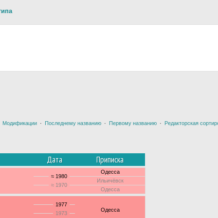
типа
·
Модификации
·
Последнему названию
·
Первому названию
·
Редакторская сортир
Дата
Приписка
Одесса
≈ 1980
Ильичёвск
≈ 1970
Одесса
1977
Одесса
1973