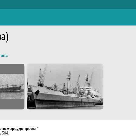
ва)
типа
рноморсудопроект"
 594.