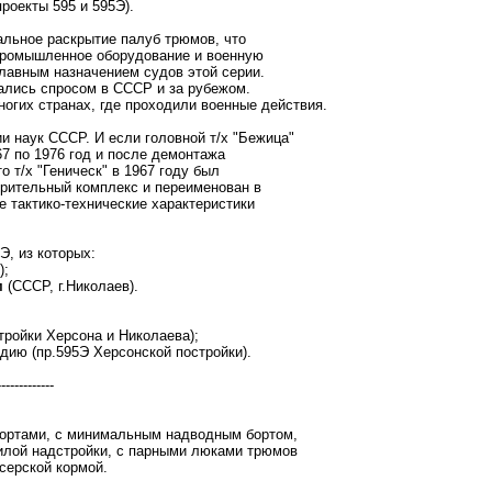
проекты 595 и 595Э).
альное раскрытие палуб трюмов, что
 промышленное оборудование и военную
главным назначением судов этой серии.
ались спросом в СССР и за рубежом.
ногих странах, где проходили военные действия.
и наук СССР. И если головной т/х "Бежица"
7 по 1976 год и после демонтажа
 т/х "Геническ" в 1967 году был
ерительный комплекс и переименован в
 тактико-технические характеристики
Э, из которых:
);
м
(СССР, г.Николаев).
ройки Херсона и Николаева);
дию (пр.595Э Херсонской постройки).
-------------
бортами, с минимальным надводным бортом,
илой надстройки, с парными люками трюмов
серской кормой.