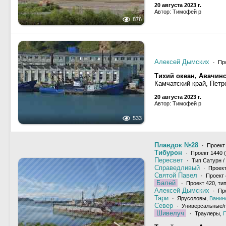
20 августа 2023 г.
Автор: Тимофей р
876
Алексей Дымских
· Пр
Тихий океан, Авачинс
Камчатский край, Петр
20 августа 2023 г.
Автор: Тимофей р
533
Плавдок №28
· Проект
Тибурон
· Проект 1440 (
Пересвет
· Тип Сатурн / 
Справедливый
· Проект
Святой Павел
· Проект 
Балей
· Проект 420, ти
Алексей Дымских
· Пр
Тари
· Ярусоловы,
Ванин
Север
· Универсальные/г
Шивелуч
· Траулеры,
П