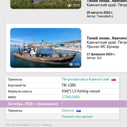
Тихий океан, Авачинс
Камчатский край, Петр
1570
20 августа 2023 г.
Автор: Тимофей р
Тихий океан, Авачинс
Камчатский край, Петр
Причал МС-Бункер
17 февраля 2023 г.
Автор: Sol
939
Петропавловск-Камчатский
Приписка:
ПК-1380
Бортовой №:
KM(*) L3 fishing vessel
Формула класса:
273413300
MMSI:
↑
Октябрь 2018 г. (примерно)
Охотск
Приписка:
Показать все данные
Нет фотографий за этот период