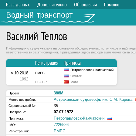
База данных
Дополнительно
Обновления
Помощь
Водный транспорт
Василий Теплов
Информация о судне указана на основании общедоступных источников и наблюдени
ответственности за эти сведения. Приведённая здесь информация может быть ош
Регистрация
Приписка
Петропавловск-Камчатский
≈ 10.2018
РМРС
Охотск
1992
РСССР
Маго
388М
Проект:
Астраханская судоверфь им. С.М. Кирова
Место постройки:
35
Строительный №:
07.07.1972
Построено:
Петропавловск-Камчатский
Приписка:
7226536
IMO:
РМРС
Регистрация: