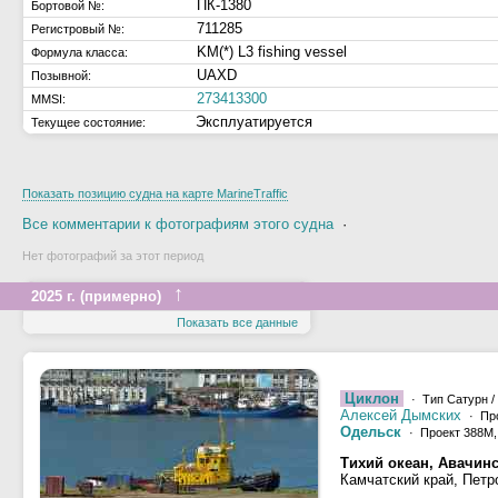
ПК-1380
Бортовой №:
711285
Регистровый №:
KM(*) L3 fishing vessel
Формула класса:
UAXD
Позывной:
273413300
MMSI:
Эксплуатируется
Текущее состояние:
Показать позицию судна на карте MarineTraffic
Все комментарии к фотографиям этого судна
·
Нет фотографий за этот период
↑
2025 г. (примерно)
Показать все данные
Циклон
· Тип Сатурн /
Алексей Дымских
· Пр
Одельск
· Проект 388М
Тихий океан, Авачинс
Камчатский край, Петр