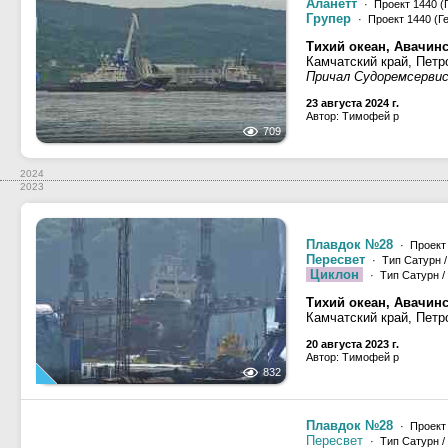
Аланетт
· Проект 1440 (
Групер
· Проект 1440 (Г
Тихий океан, Авачинс
Камчатский край, Петр
Причал Судоремсерви
23 августа 2024 г.
Автор: Тимофей р
709
2024
2023
Плавдок №28
· Проект
Пересвет
· Тип Сатурн /
Циклон
· Тип Сатурн /
Тихий океан, Авачинс
Камчатский край, Петр
20 августа 2023 г.
Автор: Тимофей р
832
Плавдок №28
· Проект
Пересвет
· Тип Сатурн / 