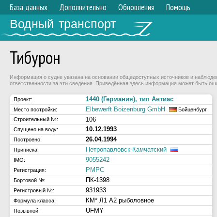
База данных
Дополнительно
Обновления
Помощь
Водный транспорт
Тибурон
Информация о судне указана на основании общедоступных источников и наблюдени
ответственности за эти сведения. Приведённая здесь информация может быть ош
1440 (Германия), тип Антиас
Проект:
Elbewerft Boizenburg GmbH
Место постройки:
Бойценбург
106
Строительный №:
10.12.1993
Спущено на воду:
26.04.1994
Построено:
Петропавловск-Камчатский
Приписка:
9055242
IMO:
РМРС
Регистрация:
ПК-1398
Бортовой №:
931933
Регистровый №:
КМ* Л1 А2 рыболовное
Формула класса:
UFMY
Позывной: