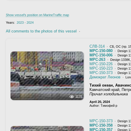
Show vessel's position on MarineTraffic map
Years:
2023
·
2024
All comments to the photos of this vessel
·
СЛВ-314
· СБ, ОС (пр. 15
МРС-150-080
· Design 1
МРС-150-006
· Design 1
МРС-263
· Design 1338К,
МРС-150-226
· Design 1
МРС-150-223
· Design 1
МРС-150-373
· Design 1
Демократ Леонов
· Long
Тихий океан, Авачинс
Камчатский край, Петр
Причал холодильника
1175
April 20, 2024
Author: Тимофей р
МРС-150-373
· Design 1
МРС-150-358
· Design 1
МРС-150-357
· Design 1