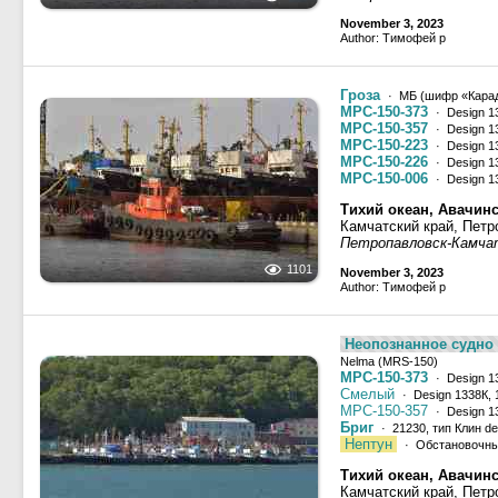
November 3, 2023
Author: Тимофей р
Гроза
· МБ (шифр «Карада
МРС-150-373
· Design 1
МРС-150-357
· Design 1
МРС-150-223
· Design 1
МРС-150-226
· Design 1
МРС-150-006
· Design 1
Тихий океан, Авачинс
Камчатский край, Петр
Петропавловск-Камча
1101
November 3, 2023
Author: Тимофей р
Неопознанное судно -
Nelma (MRS-150)
МРС-150-373
· Design 1
Смелый
· Design 1338К, 
МРС-150-357
· Design 1
Бриг
· 21230, тип Клин de
Нептун
· Обстановочны
Тихий океан, Авачинс
Камчатский край, Петр