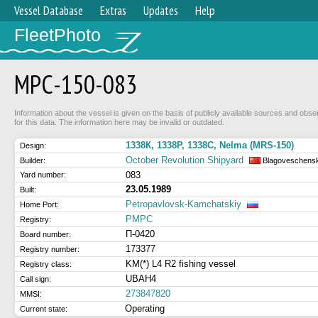
Vessel Database
Extras
Updates
Help
FleetPhoto
МРС-150-083
Information about the vessel is given on the basis of publicly available sources and obse
for this data. The information here may be invalid or outdated.
1338К, 1338P, 1338С, Nelma (MRS-150)
Design:
October Revolution Shipyard
Builder:
Blagoveschens
083
Yard number:
23.05.1989
Built:
Petropavlovsk-Kamchatskiy
Home Port:
РМРС
Registry:
П-0420
Board number:
173377
Registry number:
KM(*) L4 R2 fishing vessel
Registry class:
UBAH4
Call sign:
273847820
MMSI:
Operating
Current state: