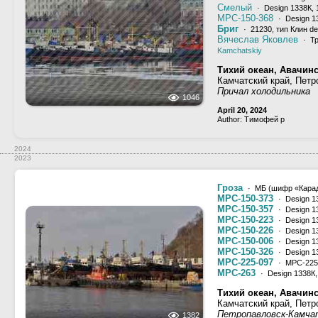
Смелый
· Design 1338К, 
МРС-150-368
· Design 1
Бриг
· 21230, тип Клин de
Вячеслав Яковлев
· Тр
Kamchatskiy
Тихий океан, Авачинс
Камчатский край, Петр
Причал холодильника
1046
April 20, 2024
Author: Тимофей р
2024
2023
Гроза
· МБ (шифр «Карада
МРС-150-373
· Design 1
МРС-150-357
· Design 1
МРС-150-223
· Design 1
МРС-150-226
· Design 1
МРС-150-006
· Design 1
МРС-150-326
· Design 1
МРС-225-097
· МРС-225 
МРС-263
· Design 1338К,
Тихий океан, Авачинс
Камчатский край, Петр
Петропавловск-Камча
1382