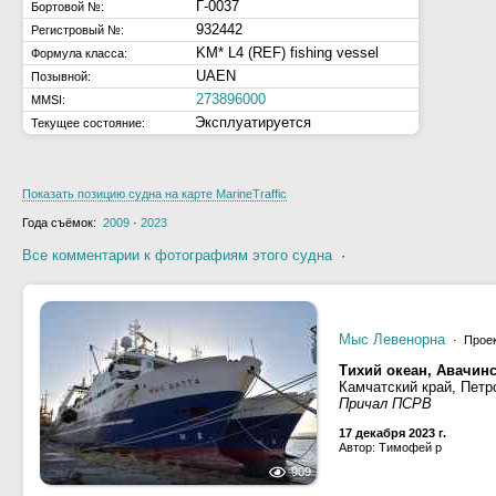
Г-0037
Бортовой №:
932442
Регистровый №:
KM* L4 (REF) fishing vessel
Формула класса:
UAEN
Позывной:
273896000
MMSI:
Эксплуатируется
Текущее состояние:
Показать позицию судна на карте MarineTraffic
Года съёмок:
2009
·
2023
Все комментарии к фотографиям этого судна
·
Мыс Левенорна
· Проек
Тихий океан, Авачинс
Камчатский край, Петр
Причал ПСРВ
17 декабря 2023 г.
Автор: Тимофей р
909