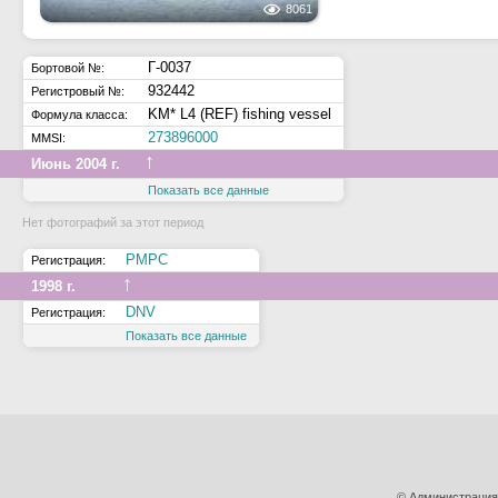
8061
Г-0037
Бортовой №:
932442
Регистровый №:
KM* L4 (REF) fishing vessel
Формула класса:
273896000
MMSI:
↑
Июнь 2004 г.
Показать все данные
Нет фотографий за этот период
РМРС
Регистрация:
↑
1998 г.
DNV
Регистрация:
Показать все данные
© Администрация