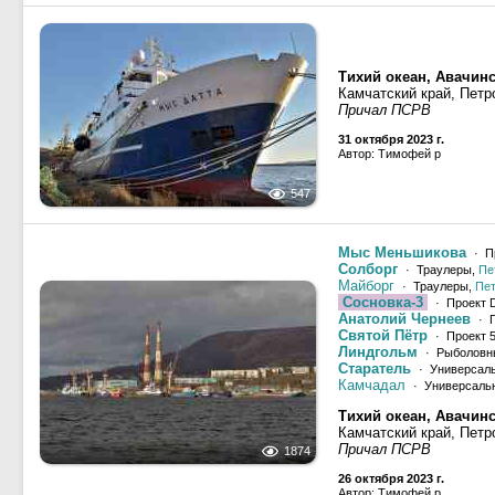
Тихий океан, Авачинс
Камчатский край, Петр
Причал ПСРВ
31 октября 2023 г.
Автор: Тимофей р
547
Мыс Меньшикова
· П
Солборг
· Траулеры,
Пе
Майборг
· Траулеры,
Пет
Сосновка-3
· Проект 
Анатолий Чернеев
· П
Святой Пётр
· Проект 5
Линдгольм
· Рыболовн
Старатель
· Универсаль
Камчадал
· Универсальн
Тихий океан, Авачинс
Камчатский край, Петр
Причал ПСРВ
1874
26 октября 2023 г.
Автор: Тимофей р