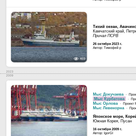
Тихий океан, Авачинс
Камчатский край, Петр
Причал ПСРВ
26 октября 2023 г.
Автор: Тимофей р
469
2023
2009
Мыс Докучаева
· Прое
Мыс Курбатова
· Про
Мыс Орлова
· Проект 
Мыс Левенорна
· Прое
Японское море, Коре
Южная Корея, Пусан
16 октября 2009 г.
Автор: IgorGl