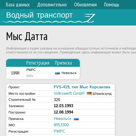
База данных
Дополнительно
Обновления
Помощь
Водный транспорт
Мыс Датта
Информация о судне указана на основании общедоступных источников и наблюдени
ответственности за эти сведения. Приведённая здесь информация может быть ош
Регистрация
Приписка
РМРС
1998
Невельск
DNV
FVS-419, тип Мыс Корсакова
Проект:
Volkswerft GmbH
Место постройки:
Штральзунд
326
Строительный №:
12.03.1993
Заложено:
12.08.1994
Построено:
Невельск
Приписка:
9053309
IMO:
РМРС
Регистрация: