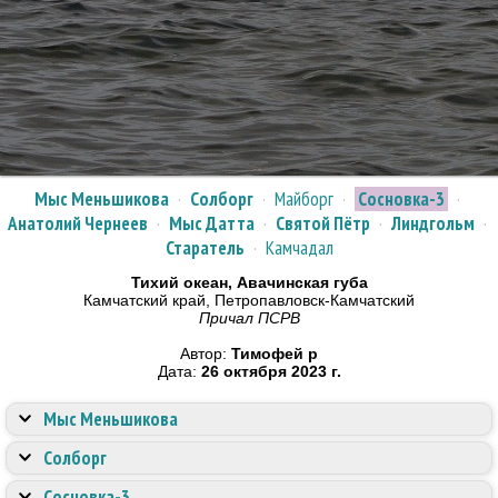
Мыс Меньшикова
·
Солборг
·
Майборг
·
Сосновка-3
·
Анатолий Чернеев
·
Мыс Датта
·
Святой Пётр
·
Линдгольм
·
Старатель
·
Камчадал
Тихий океан, Авачинская губа
Камчатский край, Петропавловск-Камчатский
Причал ПСРВ
Автор:
Тимофей р
Дата:
26 октября 2023 г.
Мыс Меньшикова
Солборг
Сосновка-3