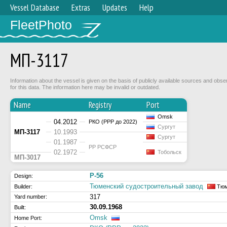
Vessel Database
Extras
Updates
Help
FleetPhoto
МП-3117
Information about the vessel is given on the basis of publicly available sources and obse
for this data. The information here may be invalid or outdated.
Name
Registry
Port
Omsk
04.2012
РКО (РРР до 2022)
Сургут
МП-3117
10.1993
Сургут
01.1987
РР РСФСР
02.1972
Тобольск
МП-3017
Р-56
Design:
Тюменский судостроительный завод
Builder:
Тюм
317
Yard number:
30.09.1968
Built:
Omsk
Home Port: