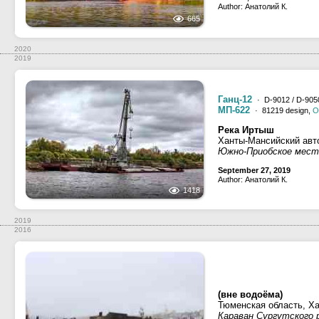
Author: Анатолий К.
665
2020
2019
Ганц-12
· D-9012 / D-9050
МП-622
· 81219 design,
O
Река Иртыш
Ханты-Мансийский авт
Южно-Приобское мест
September 27, 2019
Author: Анатолий К.
1418
2019
2016
(вне водоёма)
Тюменская область, Х
Караван Сургутского р