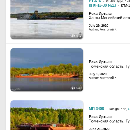
РТ-616
· РТ-600 type, 174
КПЛ-16-30 №13
· КПЛ-16
Река Иртыш
Ханты-Мансийский авт
July 29, 2020
Author: Анатолий К.
917
Река Иртыш
Тюменская область, Ту
July 1, 2020
Author: Анатолий К.
540
МП-3408
· Design Р-56,
Река Иртыш
Тюменская область, Ту
June 21, 2020