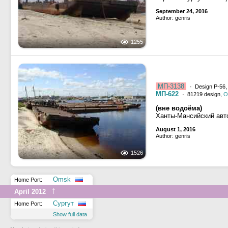
September 24, 2016
Author: genris
1255
МП-3138
· Design Р-56
МП-622
· 81219 design,
O
(вне водоёма)
Ханты-Мансийский авт
August 1, 2016
Author: genris
1526
Omsk
Home Port:
↑
April 2012
Сургут
Home Port:
Show full data