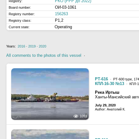
РКО (РРР до 2022)
Registry:
ОИ-03-1061
Board number:
156263
Registry number:
Р1,2
Registry class:
Operating
Current state:
Years:
2016
·
2019
·
2020
All comments to the photos of this vessel
·
РТ-616
· РТ-600 type, 174
КПЛ-16-30 №13
· КПЛ-16
Река Иртыш
Ханты-Мансийский авт
July 29, 2020
Author: Анатолий К.
1051