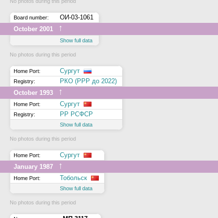
No photos during this period
ОИ-03-1061
Board number:
↑
October 2001
Show full data
No photos during this period
Сургут
Home Port:
РКО (РРР до 2022)
Registry:
↑
October 1993
Сургут
Home Port:
РР РСФСР
Registry:
Show full data
No photos during this period
Сургут
Home Port:
↑
January 1987
Тобольск
Home Port:
Show full data
No photos during this period