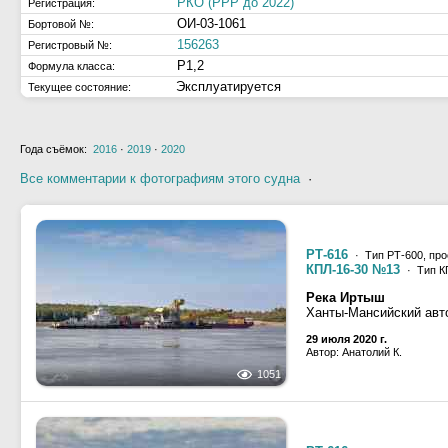
РКО (РРР до 2022)
Регистрация:
ОИ-03-1061
Бортовой №:
156263
Регистровый №:
Р1,2
Формула класса:
Эксплуатируется
Текущее состояние:
Года съёмок:
2016
·
2019
·
2020
Все комментарии к фотографиям этого судна
·
РТ-616
· Тип РТ-600, про
КПЛ-16-30 №13
· Тип К
Река Иртыш
Ханты-Мансийский авт
29 июля 2020 г.
Автор: Анатолий К.
1051