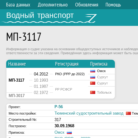
База данных
Дополнительно
Обновления
Помощь
Водный транспорт
МП-3117
Информация о судне указана на основании общедоступных источников и наблюдени
ответственности за эти сведения. Приведённая здесь информация может быть ош
Название
Регистрация
Приписка
Омск
04.2012
РКО (РРР до 2022)
Сургут
МП-3117
10.1993
Сургут
01.1987
РР РСФСР
02.1972
Тобольск
МП-3017
Р-56
Проект:
Тюменский судостроительный завод
Место постройки:
Тюм
317
Строительный №:
30.09.1968
Построено:
Омск
Приписка: