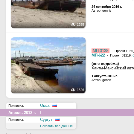
24 сентября 2016 г.
Автор: genris
1255
МП-3138
· Проект Р-56
МП-622
· Проект 81219,
(вне водоёма)
Ханты-Мансийский авт
1 августа 2016 г.
Автор: genris
1526
Омск
Приписка:
↑
Апрель 2012 г.
Сургут
Приписка:
Показать все данные