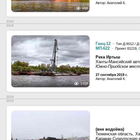
Автор: Анатолий К.
666
2020
2019
Ганц-12
· Тип Д-9012 / Д
МП-622
· Проект 81219,
Река Иртыш
Ханты-Мансийский авт
Южно-Приобское мест
27 сентября 2019 г.
Автор: Анатолий К.
1418
2019
2016
(вне водоёма)
Тюменская область, Х
Караван Сургутского р