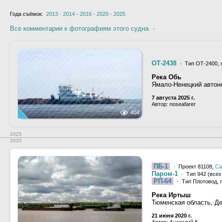
Года съёмок:
2013
·
2014
·
2016
·
2020
·
2025
Все комментарии к фотографиям этого судна
·
ОТ-2438
· Тип ОТ-2400, 
Река Обь
Ямало-Ненецкий автон
7 августа 2025 г.
Автор: noseafarer
404
2025
2020
ПБ-1
· Проект 81108,
Са
Паром-1
· Тип 942 (всех
РП-64
· Тип Плотовод, 
Река Иртыш
Тюменская область, Д
21 июня 2020 г.