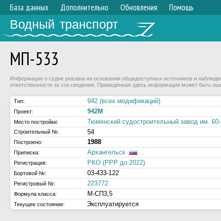
База данных
Дополнительно
Обновления
Помощь
Водный транспорт
МП-533
Информация о судне указана на основании общедоступных источников и наблюдени
ответственности за эти сведения. Приведённая здесь информация может быть ош
942 (всех модификаций)
Тип:
942М
Проект:
Тюменский судостроительный завод им. 60
Место постройки:
54
Строительный №:
1988
Построено:
Архангельск
Приписка:
РКО (РРР до 2022)
Регистрация:
03-433-122
Бортовой №:
223772
Регистровый №:
М-СП3,5
Формула класса:
Эксплуатируется
Текущее состояние: