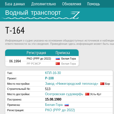
База данных
Дополнительно
Обновления
Помощь
Водный транспорт
Т-164
Информация о судне указана на основании общедоступных источников и наблюдени
ответственности за эти сведения. Приведённая здесь информация может быть ош
Регистрация
Приписка
РКО (РРР до 2022)
Белая Гора
06.1994
РР РСФСР
Белая Гора
КПЛ-16-30
Тип:
Р-108
Проект:
Завод «Нижегородский теплоход»
Место постройки:
Бор
513
Строительный №:
Осетровская судоверфь
Место достройки:
Усть-Кут
15.08.1980
Построено:
Белая Гора
Приписка:
РКО (РРР до 2022)
Регистрация: