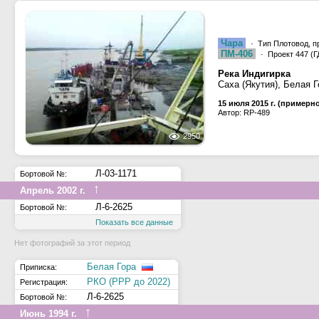
Чара
· Тип Плотовод, п
ПМ-406
· Проект 447 (Г
Река Индигирка
Саха (Якутия), Белая Г
15 июля 2015 г. (примерн
Автор: RP-489
2950
Л-03-1171
Бортовой №:
↑
Апрель 2002 г.
Л-6-2625
Бортовой №:
Показать все данные
Нет фотографий за этот период
Белая Гора
Приписка:
РКО (РРР до 2022)
Регистрация:
Л-6-2625
Бортовой №:
↑
Июнь 1994 г.