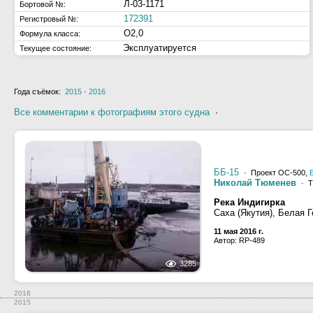
Л-03-1171
Бортовой №:
172391
Регистровый №:
О2,0
Формула класса:
Эксплуатируется
Текущее состояние:
Года съёмок:
2015
·
2016
Все комментарии к фотографиям этого судна
·
ББ-15
· Проект ОС-500,
Николай Тюменев
· Т
Река Индигирка
Саха (Якутия), Белая Г
11 мая 2016 г.
Автор: RP-489
3285
2016
2015