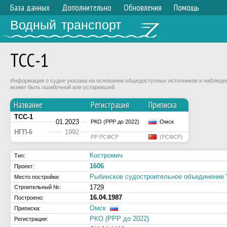
База данных
Дополнительно
Обновления
Помощь
Водный транспорт
ТСС-1
Информация о судне указана на основании общедоступных источников и наблюдени
может быть ошибочной или устаревшей.
Название
Регистрация
Приписка
ТСС-1
01.2023
РКО (РРР до 2022)
Омск
НГП-6
1992
РР РСФСР
(РСФСР)
Костромич
Тип:
1606
Проект:
Рыбинское судостроительное объединение 
Место постройки:
1729
Строительный №:
16.04.1987
Построено:
Омск
Приписка:
РКО (РРР до 2022)
Регистрация: