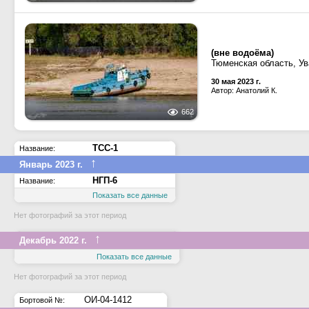
(вне водоёма)
Тюменская область, Ув
30 мая 2023 г.
Автор: Анатолий К.
662
ТСС-1
Название:
↑
Январь 2023 г.
НГП-6
Название:
Показать все данные
Нет фотографий за этот период
↑
Декабрь 2022 г.
Показать все данные
Нет фотографий за этот период
ОИ-04-1412
Бортовой №: