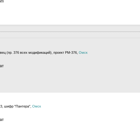
рт
ец (пр. 376 всех модификаций), проект РМ-376,
Омск
ат
3, шифр "Пантера",
Омск
ат