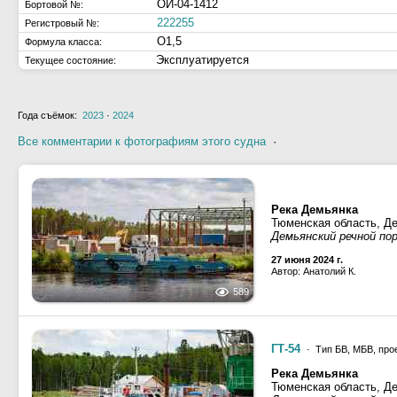
ОИ-04-1412
Бортовой №:
222255
Регистровый №:
О1,5
Формула класса:
Эксплуатируется
Текущее состояние:
Года съёмок:
2023
·
2024
Все комментарии к фотографиям этого судна
·
Река Демьянка
Тюменская область, Д
Демьянский речной по
27 июня 2024 г.
Автор: Анатолий К.
589
ГТ-54
· Тип БВ, МБВ, про
Река Демьянка
Тюменская область, Д