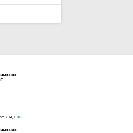
емьянское
рт
ект 861А,
Омск
емьянское