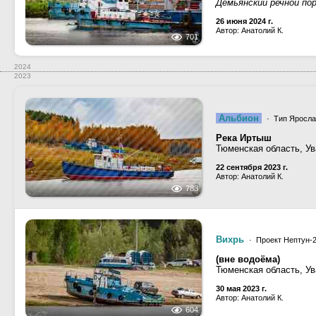
Демьянский речной по
26 июня 2024 г.
Автор: Анатолий К.
701
2024
2023
Альбион
· Тип Ярослав
Река Иртыш
Тюменская область, Ув
22 сентября 2023 г.
Автор: Анатолий К.
783
Вихрь
· Проект Нептун-2
(вне водоёма)
Тюменская область, Ув
30 мая 2023 г.
Автор: Анатолий К.
604