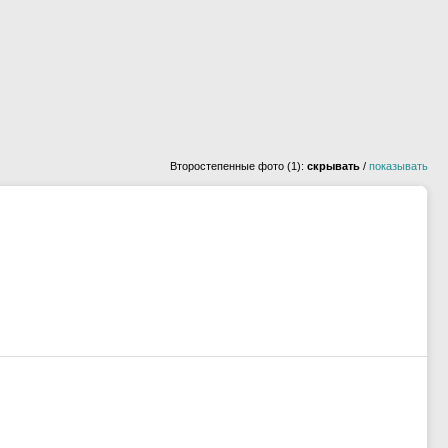
Второстепенные фото (1):
скрывать
/
показывать