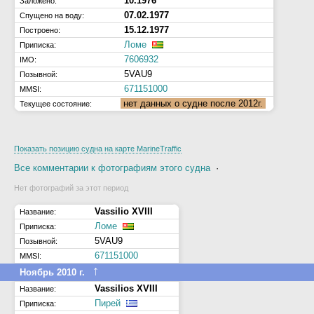
10.1976
Заложено:
07.02.1977
Спущено на воду:
15.12.1977
Построено:
Ломе
Приписка:
7606932
IMO:
5VAU9
Позывной:
671151000
MMSI:
нет данных о судне после 2012г.
Текущее состояние:
Показать позицию судна на карте MarineTraffic
Все комментарии к фотографиям этого судна
·
Нет фотографий за этот период
Vassilio XVIII
Название:
Ломе
Приписка:
5VAU9
Позывной:
671151000
MMSI:
↑
Ноябрь 2010 г.
Vassilios XVIII
Название:
Пирей
Приписка: