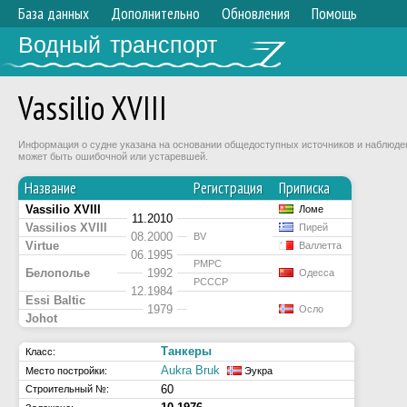
База данных
Дополнительно
Обновления
Помощь
Водный транспорт
Vassilio XVIII
Информация о судне указана на основании общедоступных источников и наблюдени
может быть ошибочной или устаревшей.
Название
Регистрация
Приписка
Vassilio XVIII
Ломе
11.2010
Vassilios XVIII
Пирей
08.2000
BV
Virtue
Валлетта
06.1995
РМРС
Белополье
1992
Одесса
РСССР
12.1984
Essi Baltic
1979
Осло
Johot
Танкеры
Класс:
Aukra Bruk
Место постройки:
Эукра
60
Строительный №: