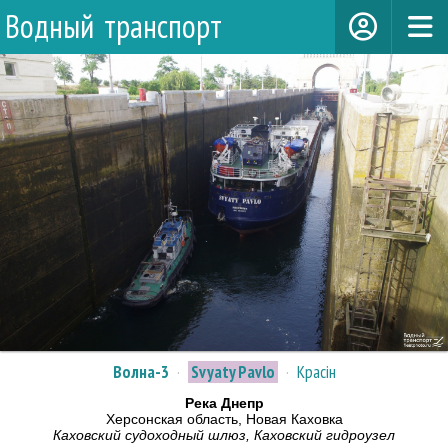
Водный транспорт
Волна-3
·
Svyaty Pavlo
·
Красiн
Река Днепр
Херсонская область, Новая Каховка
Каховский судоходный шлюз, Каховский гидроузел