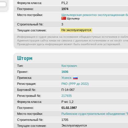
Формула класса:
Р1,2
Построено:
1974
Место постройки:
Щельяюрская ремонтно-эксплуатационная 
Щельяюр
Строительный №:
3
Не эксплуатируется
Текущее состояние:
Информация о судне указана на основании общедоступных источников и набл
Администрация сайта никак не связана с данными источниками и не несёт отв
Приведённая здесь информация может быть ошибочной или устаревшей.
Шторм
Тип:
Костромич
Проект:
1606
Приписка:
Усинск
Регистрация:
РКО (РРР до 2022)
Бортовой №:
П-14-067
Регистровый №:
217935
Формула класса:
Р мс 1,2
Построено:
01.02.1987
Место постройки:
Рыбинское судостроительное объединение "
Строительный №:
1705
Эксплуатируется
Текущее состояние: