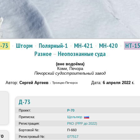
-73
·
Шторм
·
Полярный-1
·
МН-421
·
МН-420
·
НТ-1
Разное
—
Неопознанные суда
(вне водоёма)
Коми, Печора
Печорский судостроительный завод
Автор:
Сергей Артеев
·
Дата:
6 апреля 2022 г.
Троицко-Печорск
Д-73
Проект:
Р-70
Приписка:
Щельяюр
Регистрация:
РКО (РРР до 2022)
Бортовой №:
П-660
то
Регистровый №:
077517