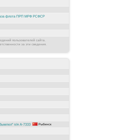
база флота ПРП МРФ РСФСР
юдений пользователей сайта.
етственности за эти сведения.
Вымпел" п/я А-7333
Рыбинск