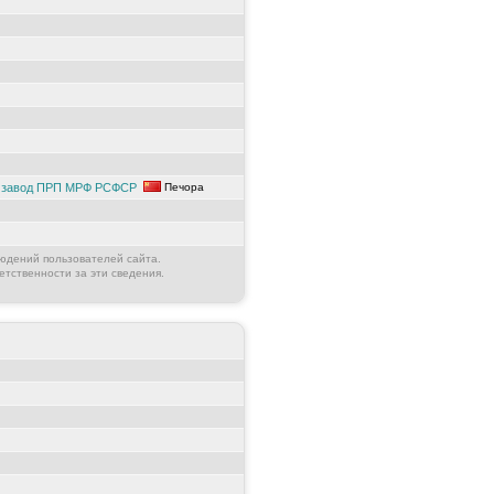
й завод ПРП МРФ РСФСР
Печора
юдений пользователей сайта.
етственности за эти сведения.