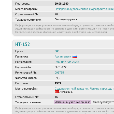
Построено:
29.08.1980
Место постройки:
Печорский судоремонтно-судостроительны
Строительный №:
20
Эксплуатируется
Текущее состояние:
Информация о судне указана на основании общедоступных источников и набл
Администрация сайта никак не связана с данными источниками и не несёт отв
Приведённая здесь информация может быть ошибочной или устаревшей.
НТ-152
Проект:
868
Приписка:
Архангельск
Регистрация:
РКО (РРР до 2022)
Бортовой №:
П-01-172
Регистровый №:
091765
Формула класса:
Р1,2
Построено:
1963
Место постройки:
Судоремонтный завод им. Ленина пароходс
Астрахань
Строительный №:
16
Изменены учётные данные
Эксплуатирует
Текущее состояние:
Информация о судне указана на основании общедоступных источников и набл
Администрация сайта никак не связана с данными источниками и не несёт отв