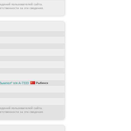
юдений пользователей сайта.
етственности за эти сведения.
Вымпел" п/я А-7333
Рыбинск
юдений пользователей сайта.
етственности за эти сведения.