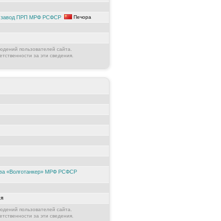
й завод ПРП МРФ РСФСР
Печора
юдений пользователей сайта.
етственности за эти сведения.
тва «Волготанкер» МРФ РСФСР
ся
юдений пользователей сайта.
етственности за эти сведения.