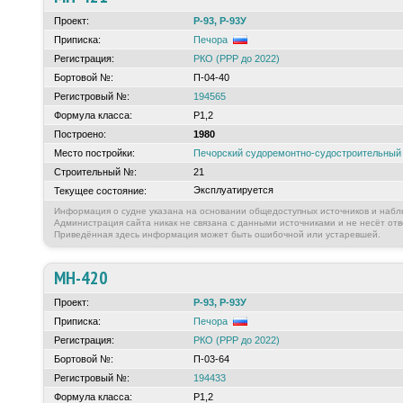
Проект:
Р-93, Р-93У
Приписка:
Печора
Регистрация:
РКО (РРР до 2022)
Бортовой №:
П-04-40
Регистровый №:
194565
Формула класса:
Р1,2
Построено:
1980
Место постройки:
Печорский судоремонтно-судостроительны
Строительный №:
21
Эксплуатируется
Текущее состояние:
Информация о судне указана на основании общедоступных источников и набл
Администрация сайта никак не связана с данными источниками и не несёт отв
Приведённая здесь информация может быть ошибочной или устаревшей.
МН-420
Проект:
Р-93, Р-93У
Приписка:
Печора
Регистрация:
РКО (РРР до 2022)
Бортовой №:
П-03-64
Регистровый №:
194433
Формула класса:
Р1,2