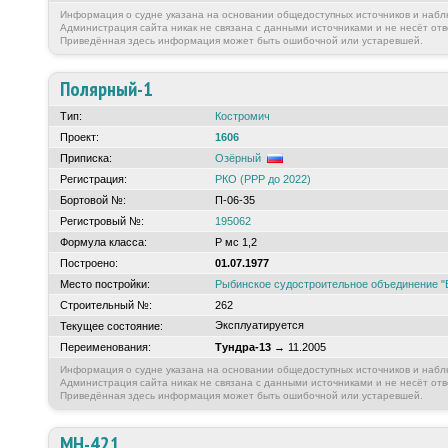
Информация о судне указана на основании общедоступных источников и набл
Администрация сайта никак не связана с данными источниками и не несёт отв
Приведённая здесь информация может быть ошибочной или устаревшей.
Полярный-1
Тип:
Костромич
Проект:
1606
Приписка:
Озёрный
Регистрация:
РКО (РРР до 2022)
Бортовой №:
П-06-35
Регистровый №:
195062
Формула класса:
Р мс 1,2
Построено:
01.07.1977
Место постройки:
Рыбинское судостроительное объединение "
Строительный №:
262
Эксплуатируется
Текущее состояние:
Переименования:
Тундра-13
→ 11.2005
Информация о судне указана на основании общедоступных источников и набл
Администрация сайта никак не связана с данными источниками и не несёт отв
Приведённая здесь информация может быть ошибочной или устаревшей.
МН-421