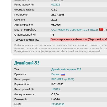
Регистровый №:
022312
Формула класса:
О2,0
Построено:
23.07.1958
Списано:
2012
Утилизировано:
08.2026
Место постройки:
ССЗ «Красное Сормово» (ССЗ №112)
Го
Строительный №:
78
Утилизировано в Чайковском (Пермский край
Текущее состояние:
Информация о судне указана на основании общедоступных источников и набл
Администрация сайта никак не связана с данными источниками и не несёт отв
Приведённая здесь информация может быть ошибочной или устаревшей.
Дунайский-55
Тип:
Дунайский, проект 112
Приписка:
Пермь
Регистрация:
РКО (РРР до 2022)
Бортовой №:
К-01-0850
Регистровый №:
145113
Формула класса:
О2,0А
Позывной:
UABF6
MMSI:
273254030