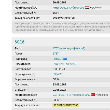
Построено:
30.09.1966
Место постройки:
MHD Óbudai Gyáregység
Будапешт
Строительный №:
1664
Эксплуатируется
Текущее состояние:
Информация о судне указана на основании общедоступных источников и набл
Администрация сайта никак не связана с данными источниками и не несёт отв
Приведённая здесь информация может быть ошибочной или устаревшей.
3016
Тип:
1787 (всех модификаций)
Проект:
1787
Приписка:
Пермь
Регистрация:
РКО (РРР до 2022)
Бортовой №:
К-35-2644
Регистровый №:
039492
Формула класса:
О2,0
Построено:
23.06.1968
Списано:
01.06.2014
Место постройки:
ССРЗ им. III Интернационала
Астрахань
Строительный №:
933/2
Не эксплуатируется
Текущее состояние: