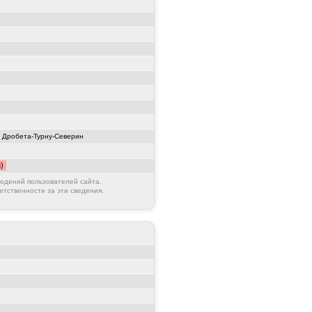
Дробета-Турну-Северин
)
юдений пользователей сайта.
етственности за эти сведения.