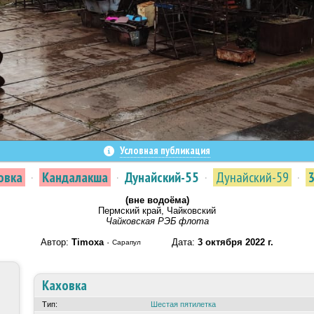
Условная публикация
овка
·
Кандалакша
·
Дунайский-55
·
Дунайский-59
·
(вне водоёма)
Пермский край, Чайковский
Чайковская РЭБ флота
Автор:
Timoxa
·
Дата:
3 октября 2022 г.
Сарапул
Каховка
Тип:
Шестая пятилетка