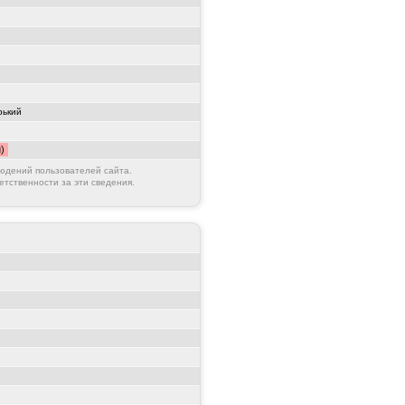
рький
)
юдений пользователей сайта.
етственности за эти сведения.