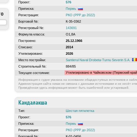
Проект:
576
Приписка:
Пермь
то
Регистрация:
РКО (РРР до 2022)
Бортовой №:
К-35-0362
Регистровый №:
143691
Формула класса:
О1,8А
Построено:
25.12.1966
Списано:
2014
Утилизировано:
2026
Место постройки:
Santierul Naval Drobeta-Turnu Severin S.A.
Строительный №:
884/85
Утилизировано в Чайковском (Пермский край
Текущее состояние:
Информация о судне указана на основании общедоступных источников и набл
Администрация сайта никак не связана с данными источниками и не несёт отв
Приведённая здесь информация может быть ошибочной или устаревшей.
Кандалакша
Тип:
Шестая пятилетка
Проект:
576
Приписка:
Пермь
Регистрация:
РКО (РРР до 2022)
Бортовой №:
К-01-0456