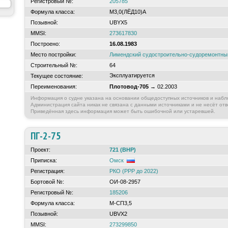
Регистровый №:
205785
Формула класса:
М3,0(ЛЁД10)А
Позывной:
UBYX5
MMSI:
273617830
Построено:
16.08.1983
Место постройки:
Лимендский судостроительно-судоремонтн
Строительный №:
64
Эксплуатируется
Текущее состояние:
Переименования:
Плотовод-705
→ 02.2003
Информация о судне указана на основании общедоступных источников и набл
Администрация сайта никак не связана с данными источниками и не несёт отв
Приведённая здесь информация может быть ошибочной или устаревшей.
ПГ-2-75
Проект:
721 (ВНР)
Приписка:
Омск
Регистрация:
РКО (РРР до 2022)
Бортовой №:
ОИ-08-2957
Регистровый №:
185206
Формула класса:
М-СП3,5
Позывной:
UBVX2
MMSI:
273299850