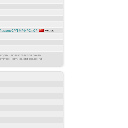
ый завод СРП МРФ РСФСР
Котлас
юдений пользователей сайта.
етственности за эти сведения.