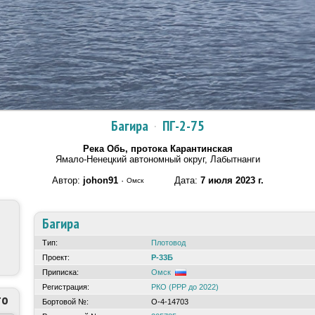
Багира
·
ПГ-2-75
Река Обь, протока Карантинская
Ямало-Ненецкий автономный округ, Лабытнанги
Автор:
johon91
·
Дата:
7 июля 2023 г.
Омск
Багира
Тип:
Плотовод
Проект:
Р-33Б
Приписка:
Омск
Регистрация:
РКО (РРР до 2022)
то
Бортовой №:
О-4-14703