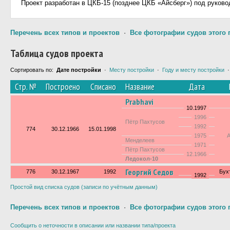
Проект разработан в ЦКБ-15 (позднее ЦКБ «Айсберг») под руково
Перечень всех типов и проектов
·
Все фотографии судов этого 
Таблица судов проекта
Сортировать по:
Дате постройки
·
Месту постройки
·
Году и месту постройки
Стр. №
Построено
Списано
Название
Дата
Prabhavi
10.1997
1996
Пётр Пахтусов
1992
774
30.12.1966
15.01.1998
1975
Менделеев
1971
Пётр Пахтусов
12.1966
Ледокол-10
Георгий Седов
776
30.12.1967
1992
Бух
1992
Простой вид списка судов (записи по учётным данным)
Перечень всех типов и проектов
·
Все фотографии судов этого 
Сообщить о неточности в описании или названии типа/проекта