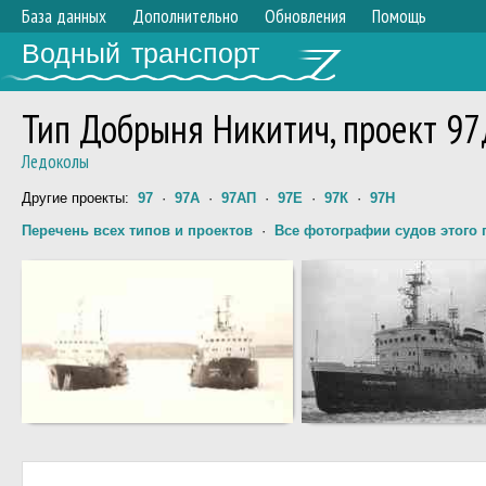
База данных
Дополнительно
Обновления
Помощь
Водный транспорт
Тип Добрыня Никитич, проект 9
Ледоколы
Другие проекты:
97
·
97А
·
97АП
·
97Е
·
97К
·
97Н
Перечень всех типов и проектов
·
Все фотографии судов этого 