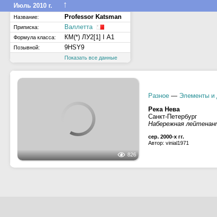
Автор: dimon1972-Пермь
1732
Профессор Кацман
Название:
Санкт-Петербург
Приписка:
KM(*) Ice2 R1 AUT1
Формула класса:
UBOG3
Позывной:
273355040
MMSI:
↑
Июль 2010 г.
Professor Katsman
Название:
Валлетта
Приписка:
КМ(*) ЛУ2[1] I А1
Формула класса:
9HSY9
Позывной:
Показать все данные
Разное
—
Элементы и 
Река Нева
Санкт-Петербург
826
Набережная лейтена