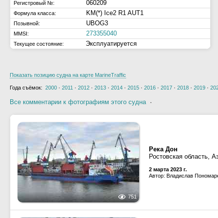
060209
Регистровый №:
KM(*) Ice2 R1 AUT1
Формула класса:
UBOG3
Позывной:
273355040
MMSI:
Эксплуатируется
Текущее состояние:
Показать позицию судна на карте MarineTraffic
Года съёмок:
2000
·
2011
·
2012
·
2013
·
2014
·
2015
·
2016
·
2017
·
2018
·
2019
·
20
Все комментарии к фотографиям этого судна
·
Река Дон
Ростовская область, А
2 марта 2023 г.
Автор: Владислав Пономар
751