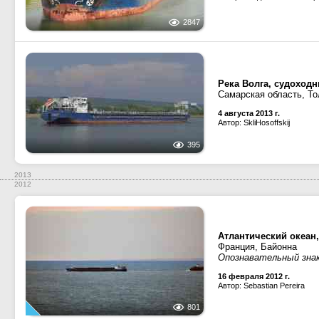
2847
Река Волга, судоход
Самарская область, То
4 августа 2013 г.
Автор: SkliHosoffskij
395
2013
2012
Атлантический океан
Франция, Байонна
Опознавательный знак 
16 февраля 2012 г.
Автор: Sebastian Pereira
801