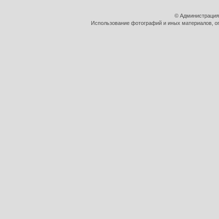
сер. 2000-х гг.
Автор: vinial1971
© Администрация
Использование фотографий и иных материалов, оп