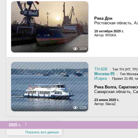
Река Дон
Ростовская область, А
10 октября 2020 г.
Автор: IRISKA
1024
ТН-609
· Тип ТН (НТ, ТР)
Москва-95
· Тип Москва
Игарка
· Проект 21-89, т
Река Волга, Саратов
Самарская область, С
23 июня 2020 г.
Автор: SlavaZ
1226
↑
2020 г.
Показать все данные