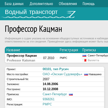
База данных
Дополнительно
Обновления
Помощь
Водный транспорт
Профессор Кацман
Информация о судне указана на основании общедоступных источников и наблюдени
ответственности за эти сведения. Приведённая здесь информация может быть ош
Название
Регистрация
Приписка
Профессор Кацман
Санкт-Петербур
07.2010
РМРС
Professor Katsman
Валлетта
00101, тип Русич
Проект:
ОАО «Окская Судоверфь»
Место постройки:
Навашино
2007
Строительный №:
14.08.2006
Заложено:
10.12.2008
Построено:
Санкт-Петербург
Приписка:
9368261
IMO:
РМРС
Регистрация: