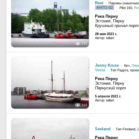
Reet
· Паромы (накатные
AHTO-02
· Pilot 160,
Ро
Река Пярну
Эстония, Пярну
Круизный причал порт
28 мая 2021 г.
Автор: tallart
772
Jenny Kruse
· Кеч,
Пяр
Vesta
· Тип Радуга, проек
Река Пярну
Эстония, Пярну
Пярнуский порт
5 апреля 2021 г.
Автор: tallart
918
Seeland
· Тип Finnland,
Д
Река Пярну