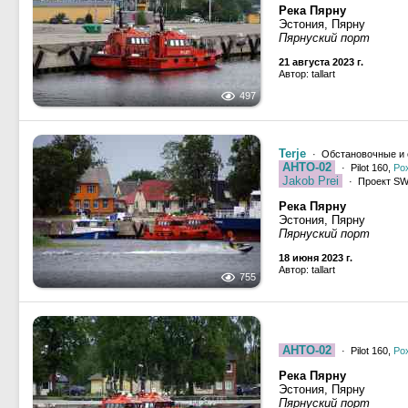
Река Пярну
Эстония, Пярну
Пярнуский порт
21 августа 2023 г.
Автор: tallart
497
Terje
· Обстановочные и 
AHTO-02
· Pilot 160,
Ро
Jakob Prei
· Проект SW
Река Пярну
Эстония, Пярну
Пярнуский порт
18 июня 2023 г.
Автор: tallart
755
AHTO-02
· Pilot 160,
Ро
Река Пярну
Эстония, Пярну
Пярнуский порт