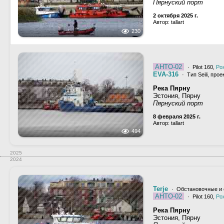
Пярнуский порт
2 октября 2025 г.
Автор: tallart
230
AHTO-02
· Pilot 160,
Ро
EVA-316
· Тип Seili, про
Река Пярну
Эстония, Пярну
Пярнуский порт
8 февраля 2025 г.
Автор: tallart
494
2025
2024
Terje
· Обстановочные и 
AHTO-02
· Pilot 160,
Ро
Река Пярну
Эстония, Пярну