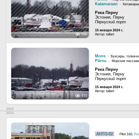
Katamaraan
· Катамара
Река Пярну
Эстония, Пярну
Пярнуский порт
15 января 2024 г.
666
Автор: tallart
Mons
· Буксиры, толкачи 
Pärnu
· Морские пассажи
Река Пярну
Эстония, Пярну
Пярнуский порт
15 января 2024 г.
Автор: tallart
571
2024
2023
AHTO-02
· Pilot 160,
Ро