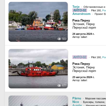
Terje
· Обстановочные и 
AHTO-02
· Pilot 160,
Ро
Amerstroom
· Проект E
Река Пярну
Эстония, Пярну
Пярнуский порт
24 августа 2024 г.
Автор: tallart
922
AHTO-02
· Pilot 160,
Ро
Река Пярну
Эстония, Пярну
Пярнуский порт
23 августа 2024 г.
Автор: tallart
677
Pärnu
· Морские пассажи
Nico
· Буксиры, толкачи,
Aurelie
· Научно-исследо