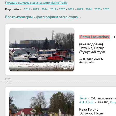
Показать позицию судна на карте MarineTraffic
Года съёмок:
2011
·
2013
·
2014
·
2019
·
2020
·
2021
·
2023
·
2024
·
2025
·
2026
Все комментарии к фотографиям этого судна
·
Pärnu Laevatehas
· П
(вне водоёма)
Эстония, Пярну
Пярнуский порт
19 января 2026 г.
Автор: tallart
149
2026
2025
Terje
· Обстановочные и 
AHTO-02
· Pilot 160,
Рох
Река Пярну
Эстония, Пярну