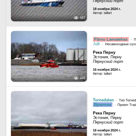
Пярнуский порт
18 ноября 2024 г.
Автор: tallart
487
Pärnu Laevatehas
· П
Julli
· Несамоходные сухо
Река Пярну
Эстония, Пярну
Пярнуский порт
16 ноября 2024 г.
Автор: tallart
445
Tornedalen
· Тип Torned
Bjoernoe
· Проект Trade
Река Пярну
Эстония, Пярну
Пярнуский порт
16 ноября 2024 г.
Автор: tallart