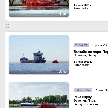
1 июня 2023 г.
Автор: tallart
472
2023
2021
Mirva VG
· Проект VG 
Балтийское море, Пяр
Эстония, Пярну
6 июня 2021 г.
Автор: tallart
606
Jakob Prei
· Проект S
Река Пярну
Эстония, Пярну
Пярнуский порт