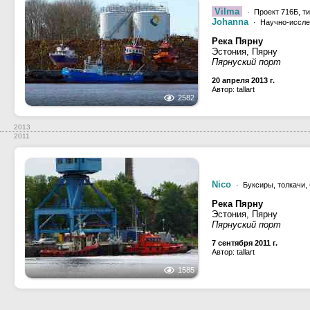
Vilma
· Проект 716Б, т
Johanna
· Научно-иссле
Река Пярну
Эстония, Пярну
Пярнуский порт
20 апреля 2013 г.
Автор: tallart
2582
2013
2011
Nico
· Буксиры, толкачи,
Река Пярну
Эстония, Пярну
Пярнуский порт
7 сентября 2011 г.
Автор: tallart
1585