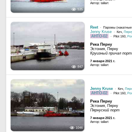
Автор: tallart
535
Reet
· Паромы (накатные
Jenny Kruse
· Кеч,
Пярн
AHTO-02
· Pilot 160,
Ро
Река Пярну
Эстония, Пярну
Круизный причал порт
7 января 2021 г.
Автор: tallart
847
Jenny Kruse
· Кеч,
Пяр
AHTO-02
· Pilot 160,
Ро
Река Пярну
Эстония, Пярну
Пярнуский порт
7 января 2021 г.
Автор: tallart
1046