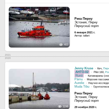
Река Пярну
Эстония, Пярну
Пярнуский порт
6 января 2021 г.
Автор: tallart
403
2021
2020
Jenny Kruse
· Кеч,
Пяр
AHTO-02
· Pilot 160,
Ро
Runö
· Катамараны (ск
Pärnu
· Морские пассажи
Aurelie
· Научно-исследо
Muda Tibu
· Грунтоотвоз
Река Пярну
Эстония, Пярну
Пярнуский порт
1198
29 ноября 2020 г.