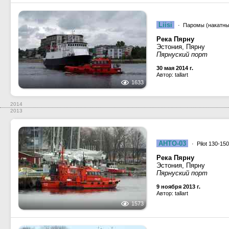
Liisi
· Паромы (накатны
Река Пярну
Эстония, Пярну
Пярнуский порт
30 мая 2014 г.
Автор: tallart
1633
2014
2013
AHTO-03
· Pilot 130-15
Река Пярну
Эстония, Пярну
Пярнуский порт
9 ноября 2013 г.
Автор: tallart
1573