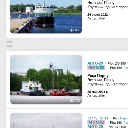
Эстония, Пярну
Круизный причал порт
24 июня 2022 г.
Автор: tallart
453
2022
2021
AHTO-20
· Pilot 130-150,
AHTO-02
· Pilot 160,
Ро
Река Пярну
Эстония, Пярну
Круизный причал порт
28 мая 2021 г.
Автор: tallart
772
Jenny Kruse
· Кеч,
Пярн
AHTO-02
· Pilot 160,
Ро
AHTO-20
· Pilot 130-150,