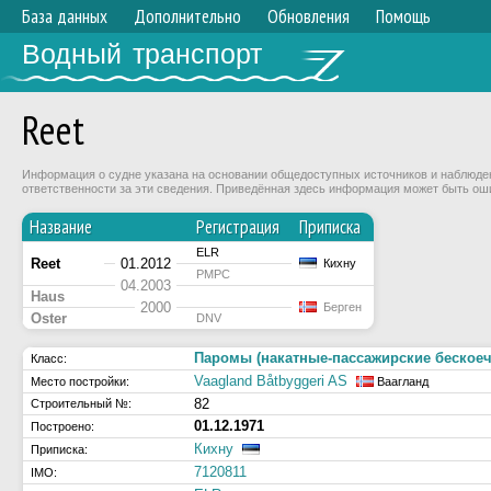
База данных
Дополнительно
Обновления
Помощь
Водный транспорт
Reet
Информация о судне указана на основании общедоступных источников и наблюдени
ответственности за эти сведения. Приведённая здесь информация может быть ош
Название
Регистрация
Приписка
ELR
Reet
01.2012
Кихну
РМРС
04.2003
Haus
2000
Берген
Oster
DNV
Паромы (накатные-пассажирские беское
Класс:
Vaagland Båtbyggeri AS
Место постройки:
Ваагланд
82
Строительный №:
01.12.1971
Построено:
Кихну
Приписка:
7120811
IMO: