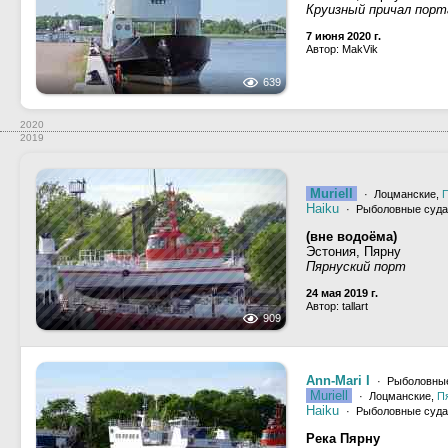
Круизный причал порт
7 июня 2020 г.
Автор: MakVik
639
2020
2019
Muriell
· Лоцманские,
Haiku
· Рыболовные суда
(вне водоёма)
Эстония, Пярну
Пярнуский порт
24 мая 2019 г.
Автор: tallart
909
Ann-Mari I
· Рыболовные
Muriell
· Лоцманские,
П
Haiku
· Рыболовные суда
Река Пярну