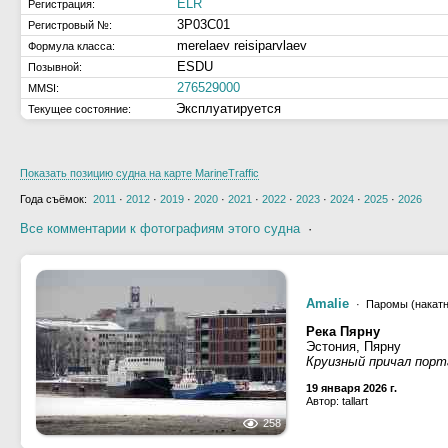
ELR
Регистрация:
3P03C01
Регистровый №:
merelaev reisiparvlaev
Формула класса:
ESDU
Позывной:
276529000
MMSI:
Эксплуатируется
Текущее состояние:
Показать позицию судна на карте MarineTraffic
Года съёмок:
2011
·
2012
·
2019
·
2020
·
2021
·
2022
·
2023
·
2024
·
2025
·
2026
Все комментарии к фотографиям этого судна
·
Amalie
· Паромы (накатн
Река Пярну
Эстония, Пярну
Круизный причал порт
19 января 2026 г.
Автор: tallart
258