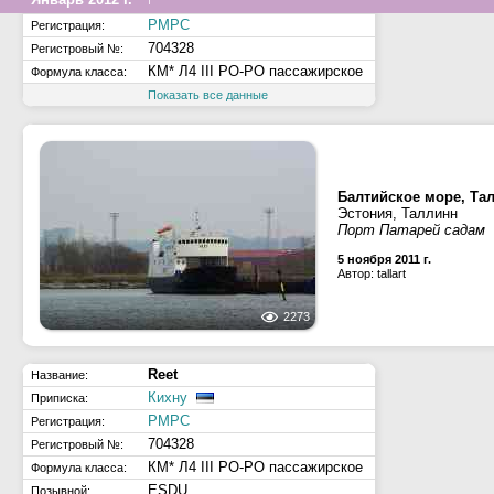
РМРС
Регистрация:
704328
Регистровый №:
КМ* Л4 III РО-РО пассажирское
Формула класса:
Показать все данные
Балтийское море, Та
Эстония, Таллинн
Порт Патарей садам
5 ноября 2011 г.
Автор: tallart
2273
Reet
Название:
Кихну
Приписка:
РМРС
Регистрация:
704328
Регистровый №:
КМ* Л4 III РО-РО пассажирское
Формула класса:
ESDU
Позывной: