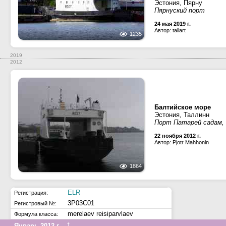
Эстония, Пярну
Пярнуский порт
24 мая 2019 г.
Автор: tallart
1235
2019
2012
Балтийское море
Эстония, Таллинн
Порт Патарей садам, 
22 ноября 2012 г.
Автор: Pjotr Mahhonin
1864
ELR
Регистрация:
3P03C01
Регистровый №:
merelaev reisiparvlaev
Формула класса:
↑
Январь 2012 г.