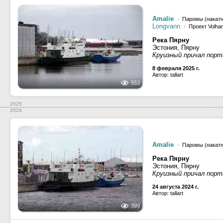
Amalie
· Паромы (накатн
Longvann
· Проект Volhar
Река Пярну
Эстония, Пярну
Круизный причал порт
8 февраля 2025 г.
Автор: tallart
553
2025
2024
Amalie
· Паромы (накатн
Река Пярну
Эстония, Пярну
Круизный причал порт
24 августа 2024 г.
Автор: tallart
399