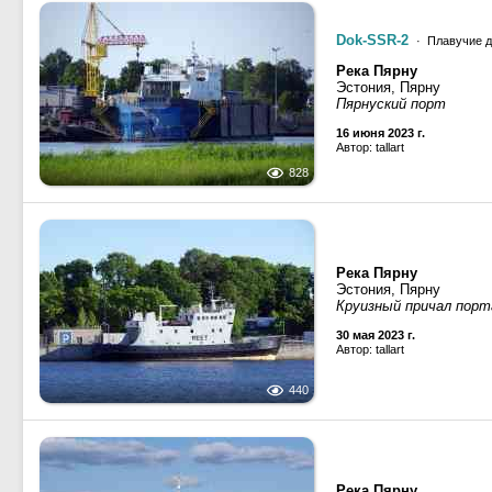
Dok-SSR-2
· Плавучие д
Река Пярну
Эстония, Пярну
Пярнуский порт
16 июня 2023 г.
Автор: tallart
828
Река Пярну
Эстония, Пярну
Круизный причал порт
30 мая 2023 г.
Автор: tallart
440
Река Пярну