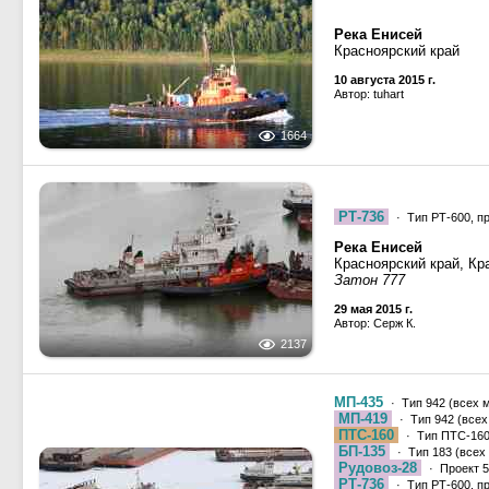
Река Енисей
Красноярский край
10 августа 2015 г.
Автор: tuhart
1664
РТ-736
· Тип РТ-600, п
Река Енисей
Красноярский край, Кр
Затон 777
29 мая 2015 г.
Автор: Серж К.
2137
МП-435
· Тип 942 (всех 
МП-419
· Тип 942 (всех
ПТС-160
· Тип ПТС-160,
БП-135
· Тип 183 (всех
Рудовоз-28
· Проект 5
РТ-736
· Тип РТ-600, п