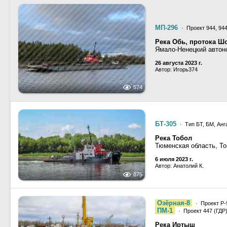
МП-296
· Проект 944, 94
Река Обь, протока Ш
Ямало-Ненецкий автон
26 августа 2023 г.
Автор: Игорь374
574
БТ-305
· Тип БТ, БМ, Анг
Река Тобол
Тюменская область, То
6 июля 2023 г.
Автор: Анатолий К.
875
Озёрная-8
· Проект Р-
ПМ-1
· Проект 447 (ГДР)
Река Иртыш