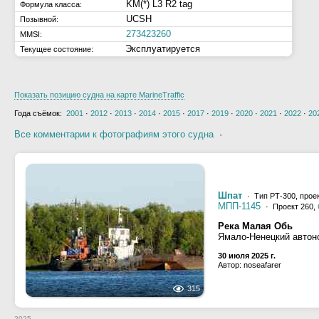
KM(*) L3 R2 tag
Формула класса:
UCSH
Позывной:
273423260
MMSI:
Эксплуатируется
Текущее состояние:
Показать позицию судна на карте MarineTraffic
Года съёмок:
2001
·
2012
·
2013
·
2014
·
2015
·
2017
·
2019
·
2020
·
2021
·
2022
·
20
Все комментарии к фотографиям этого судна
·
Шпат
· Тип РТ-300, прое
МПП-1145
· Проект 260,
Река Малая Обь
Ямало-Ненецкий автон
30 июля 2025 г.
Автор: noseafarer
315
2025