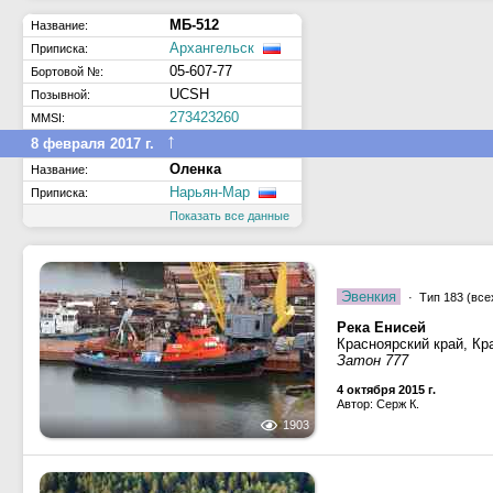
МБ-512
Название:
Архангельск
Приписка:
05-607-77
Бортовой №:
UCSH
Позывной:
273423260
MMSI:
↑
8 февраля 2017 г.
Оленка
Название:
Нарьян-Мар
Приписка:
Показать все данные
Эвенкия
· Тип 183 (все
Река Енисей
Красноярский край, Кр
Затон 777
4 октября 2015 г.
Автор: Серж К.
1903