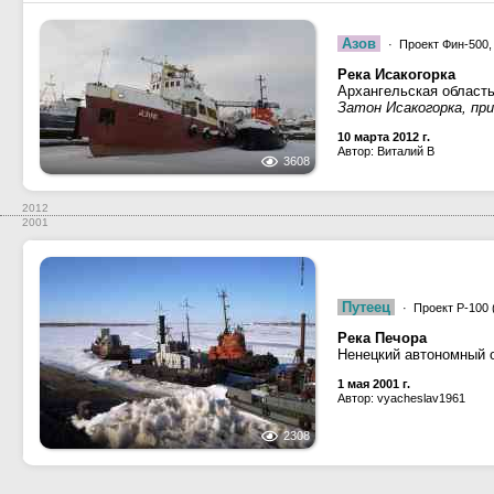
Азов
· Проект Фин-500,
Река Исакогорка
Архангельская область
Затон Исакогорка, пр
10 марта 2012 г.
Автор: Виталий В
3608
2012
2001
Путеец
· Проект Р-100 
Река Печора
Ненецкий автономный о
1 мая 2001 г.
Автор: vyacheslav1961
2308