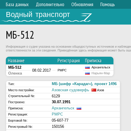
База данных
Дополнительно
Обновления
Помощь
Водный транспорт
МБ-512
Информация о судне указана на основании общедоступных источников и наблюдени
ответственности за эти сведения. Приведённая здесь информация может быть ош
Название
Регистрация
Приписка
МБ-512
Архангельск
08.02.2017
РМРС
Оленка
Нарьян-Мар
МБ (шифр «Карадаг»), проект 1496
Тип:
Азовская судоверфь
Место постройки:
Азов
6129
Строительный №:
30.07.1991
Построено:
Архангельск
Приписка:
РМРС
Регистрация:
05-607-77
Бортовой №:
150156
Регистровый №: