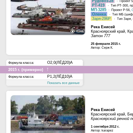
Рудовоз-28
· Проект 5
РТ-419
· Тип РТ-300, п
МП-3285
· Проект Р-56,
Оленка
· Тип МБ (шифр
Заря-296Р
· Тип Заря, 
Река Енисей
Красноярский край, Кр
6244
Затон 777
25 февраля 2015 г.
Автор: Серж К.
О2,0(ЛЁД20)А
Формула класса:
↑
2015 г. (примерно)
Р1,2(ЛЁД10)А
Формула класса:
Показать все данные
Река Енисей
Красноярский край, Бе
Красноярский речной п
1 сентября 2012 г.
Автор: karapez