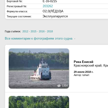
Е-16-0215
Бортовой №:
203262
Регистровый №:
О2,0(ЛЁД10)А
Формула класса:
Эксплуатируется
Текущее состояние:
Года съёмок:
2012
·
2015
·
2016
·
2018
Все комментарии к фотографиям этого судна
·
Река Енисей
Красноярский край, Кр
29 июля 2018 г.
Автор: tuhart
1354