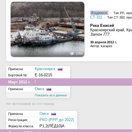
Кодинск
· Тип РП, про
СТ-311
· Тип СТ-300, про
Река Енисей
Красноярский край, Кр
Затон 777
30 апреля 2012 г.
Автор: karapez
1066
Красноярск
Приписка:
Е-16-0215
Бортовой №:
↑
Март 2012 г.
Омск
Приписка:
Показать все данные
Нет фотографий за этот период
Омск
Приписка:
РКО (РРР до 2022)
Регистрация:
Р1,2(ЛЁД10)А
Формула класса: