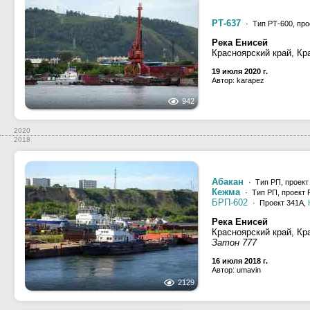
РТ-637
· Тип РТ-600, про
Река Енисей
Красноярский край, Кр
19 июля 2020 г.
Автор: karapez
942
2020
2018
Абакан
· Тип РП, проект
Кежма
· Тип РП, проект 
БРП-602
· Проект 341А,
Река Енисей
Красноярский край, Кр
Затон 777
16 июля 2018 г.
Автор: umavin
2129