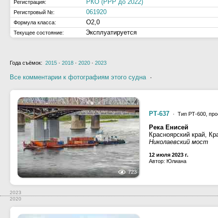
РКО (РРР до 2022)
Регистрация:
061920
Регистровый №:
О2,0
Формула класса:
Эксплуатируется
Текущее состояние:
Года съёмок:
2015
·
2018
·
2020
·
2023
Все комментарии к фотографиям этого судна
·
РТ-637
· Тип РТ-600, про
Река Енисей
Красноярский край, Кр
Николаевский мост
12 июля 2023 г.
Автор: Юлиана
723
2023
2020