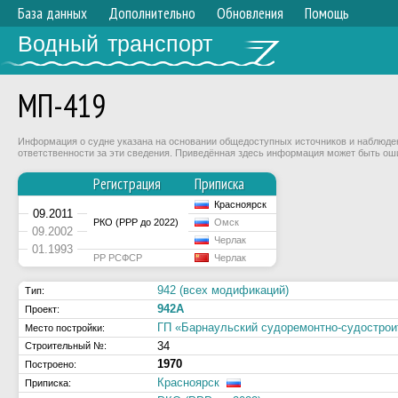
База данных
Дополнительно
Обновления
Помощь
Водный транспорт
МП-419
Информация о судне указана на основании общедоступных источников и наблюдени
ответственности за эти сведения. Приведённая здесь информация может быть ош
Регистрация
Приписка
Красноярск
09.2011
РКО (РРР до 2022)
Омск
09.2002
Черлак
01.1993
РР РСФСР
Черлак
942 (всех модификаций)
Тип:
942А
Проект:
ГП «Барнаульский судоремонтно-судостр
Место постройки:
34
Строительный №:
1970
Построено:
Красноярск
Приписка: