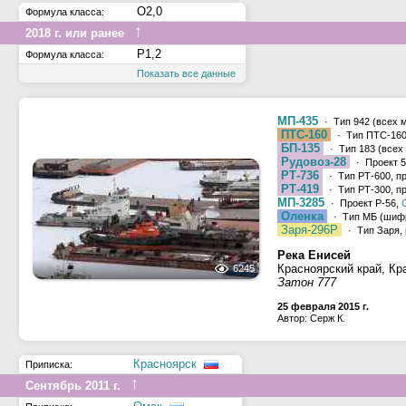
О2,0
Формула класса:
↑
2018 г. или ранее
Р1,2
Формула класса:
Показать все данные
МП-435
· Тип 942 (всех 
ПТС-160
· Тип ПТС-160,
БП-135
· Тип 183 (всех
Рудовоз-28
· Проект 5
РТ-736
· Тип РТ-600, п
РТ-419
· Тип РТ-300, п
МП-3285
· Проект Р-56,
Оленка
· Тип МБ (шифр
Заря-296Р
· Тип Заря, 
Река Енисей
Красноярский край, Кр
6245
Затон 777
25 февраля 2015 г.
Автор: Серж К.
Красноярск
Приписка:
↑
Сентябрь 2011 г.