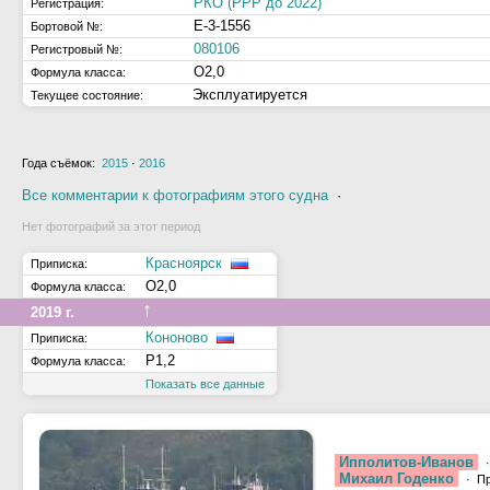
РКО (РРР до 2022)
Регистрация:
Е-3-1556
Бортовой №:
080106
Регистровый №:
О2,0
Формула класса:
Эксплуатируется
Текущее состояние:
Года съёмок:
2015
·
2016
Все комментарии к фотографиям этого судна
·
Нет фотографий за этот период
Красноярск
Приписка:
О2,0
Формула класса:
↑
2019 г.
Кононово
Приписка:
Р1,2
Формула класса:
Показать все данные
Ипполитов-Иванов
·
Михаил Годенко
· Пр