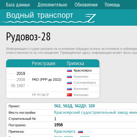
База данных
Дополнительно
Обновления
Помощь
Водный транспорт
Рудовоз-28
Информация о судне указана на основании общедоступных источников и наблюдени
ответственности за эти сведения. Приведённая здесь информация может быть ош
Регистрация
Приписка
Красноярск
2019
Кононово
2008
РКО (РРР до 2022)
Сосновоборск
06.1997
Кононово
РР РСФСР
Кононово
562, 562Д, 562ДУ, 328
Проект:
Красноярский судостроительный завод им
Место постройки:
1
Строительный №:
1958
Построено:
Красноярск
Приписка: