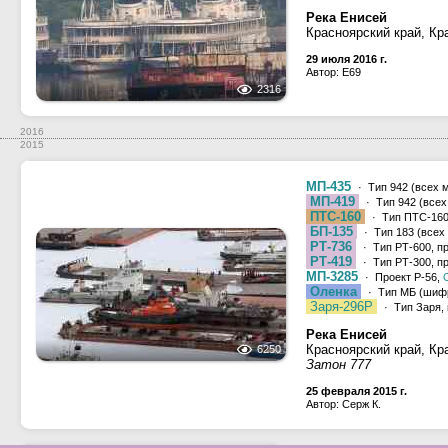
Река Енисей
Красноярский край, Кр
29 июля 2016 г.
Автор: E69
2316
2016
2015
МП-435
· Тип 942 (всех 
МП-419
· Тип 942 (всех
ПТС-160
· Тип ПТС-160,
БП-135
· Тип 183 (всех
РТ-736
· Тип РТ-600, п
РТ-419
· Тип РТ-300, п
МП-3285
· Проект Р-56,
Оленка
· Тип МБ (шифр
Заря-296Р
· Тип Заря, 
Река Енисей
Красноярский край, Кр
6250
Затон 777
25 февраля 2015 г.
Автор: Серж К.