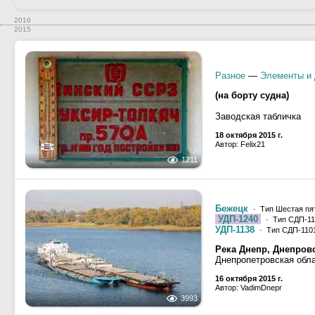
2016
2015
Разное
—
Элементы и 
(на борту судна)
Заводская табличка
18 октября 2015 г.
Автор: Felix21
1211
Бежецк
· Тип Шестая пят
УДП-1240
· Тип СДП-11
УДП-1138
· Тип СДП-1101
Река Днепр, Днепров
Днепропетровская обла
16 октября 2015 г.
Автор: VadimDnepr
3993