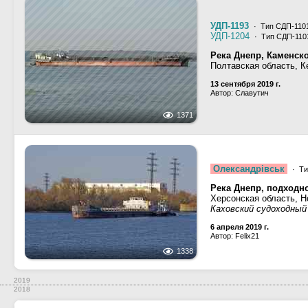
УДП-1193
· Тип СДП-1101
УДП-1204
· Тип СДП-1101
Река Днепр, Каменск
Полтавская область, 
13 сентября 2019 г.
Автор: Славутич
1371
Олександрiвськ
· Ти
Река Днепр, подходн
Херсонская область, Н
Каховский судоходный
6 апреля 2019 г.
Автор: Felix21
1338
2019
2018