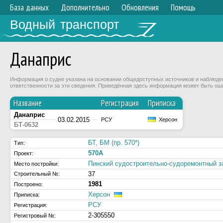
База данных
Дополнительно
Обновления
Помощь
Водный транспорт
Данаприс
Информация о судне указана на основании общедоступных источников и наблюдени
ответственности за эти сведения. Приведённая здесь информация может быть ош
Название
Регистрация
Приписка
Данаприс
03.02.2015
РСУ
Херсон
БТ-0632
БТ, БМ (пр. 570*)
Тип:
570А
Проект:
Пинский судостроительно-судоремонтный з
Место постройки:
37
Строительный №:
1981
Построено:
Херсон
Приписка:
РСУ
Регистрация:
2-305550
Регистровый №: