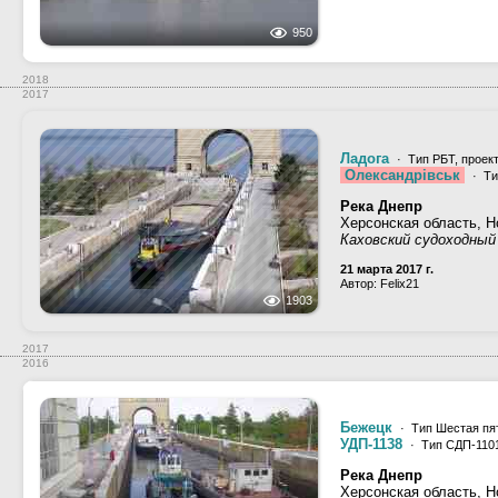
950
2018
2017
Ладога
· Тип РБТ, проек
Олександрiвськ
· Ти
Река Днепр
Херсонская область, Н
Каховский судоходный
21 марта 2017 г.
Автор: Felix21
1903
2017
2016
Бежецк
· Тип Шестая пят
УДП-1138
· Тип СДП-1101
Река Днепр
Херсонская область, Н