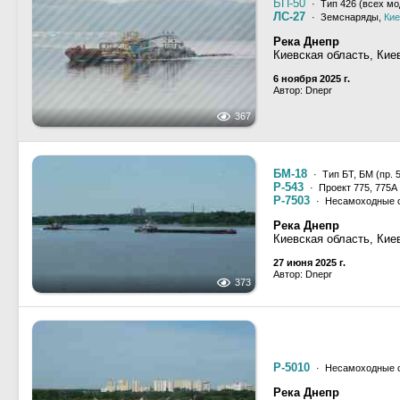
БП-50
· Тип 426 (всех мо
ЛС-27
· Земснаряды,
Кие
Река Днепр
Киевская область, Кие
6 ноября 2025 г.
Автор: Dnepr
367
БМ-18
· Тип БТ, БМ (пр. 
Р-543
· Проект 775, 775А
Р-7503
· Несамоходные с
Река Днепр
Киевская область, Кие
27 июня 2025 г.
Автор: Dnepr
373
Р-5010
· Несамоходные с
Река Днепр