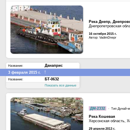
Река Днепр, Днепров
Днепропетровская обла
16 октября 2015 г.
Автор: VadimDnepr
1609
Данаприс
Название:
↑
3 февраля 2015 г.
БТ-0632
Название:
Показать все данные
ДМ-2332
· Тип Дунай-мо
Река Кошевая
Херсонская область, Х
29 апреля 2013 г.