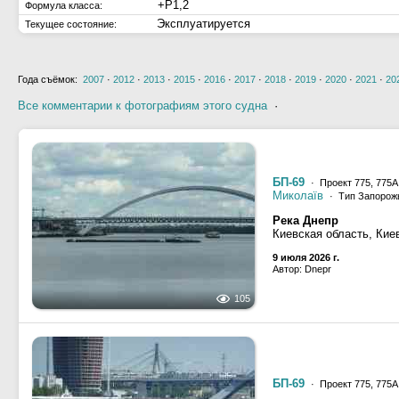
+Р1,2
Формула класса:
Эксплуатируется
Текущее состояние:
Года съёмок:
2007
·
2012
·
2013
·
2015
·
2016
·
2017
·
2018
·
2019
·
2020
·
2021
·
20
Все комментарии к фотографиям этого судна
·
БП-69
· Проект 775, 775А
Миколаїв
· Тип Запорожь
Река Днепр
Киевская область, Кие
9 июля 2026 г.
Автор: Dnepr
105
БП-69
· Проект 775, 775А