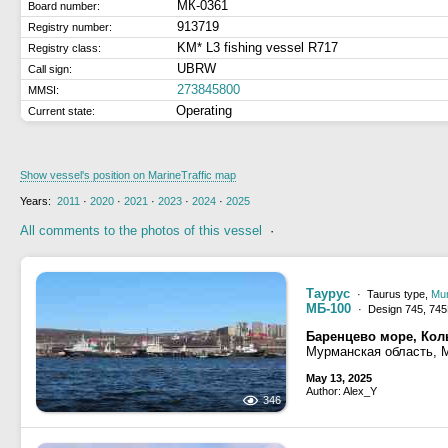
МК-0361
Board number:
913719
Registry number:
KM* L3 fishing vessel R717
Registry class:
UBRW
Call sign:
273845800
MMSI:
Operating
Current state:
Show vessel's position on MarineTraffic map
Years:
2011
·
2020
·
2021
·
2023
·
2024
·
2025
All comments to the photos of this vessel
·
Таурус
· Taurus type,
Mu
МБ-100
· Design 745, 74
Баренцево море, Кол
Мурманская область, 
May 13, 2025
Author: Alex_Y
346