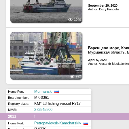
September 29, 2020
Author: Dozy.Pangolin
1040
Баренцево море, Кол
Мурманская область, 
April 5, 2020
Author: Alexandr Moskalenko
992
Murmansk
Home Port:
МК-0361
Board number:
KM* L3 fishing vessel R717
Registry class:
273845800
MMSI:
↑
2013
Petropavlovsk-Kamchatskiy
Home Port: