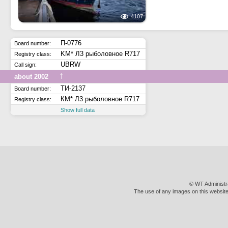
4107
П-0776
Board number:
KM* Л3 рыболовное R717
Registry class:
UBRW
Call sign:
↑
about 2002
ТИ-2137
Board number:
КМ* Л3 рыболовное R717
Registry class:
Show full data
© WT Administr
The use of any images on this website 