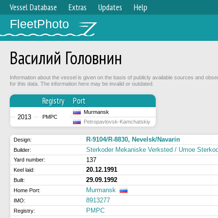
Vessel Database
Extras
Updates
Help
FleetPhoto
Василий Головнин
Information about the vessel is given on the basis of publicly available sources and obse
for this data. The information here may be invalid or outdated.
Registry
Port
Murmansk
2013
РМРС
Petropavlovsk-Kamchatskiy
R-9104/R-8830, Nevelsk/Navarin
Design:
Sterkoder Mekaniske Verksted / Umoe Sterko
Builder:
137
Yard number:
20.12.1991
Keel laid:
29.09.1992
Built:
Murmansk
Home Port:
8913277
IMO:
РМРС
Registry: