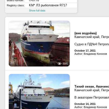
П-0776
Board number:
KM* Л3 рыболовное R717
Registry class:
Show full data
(вне водоёма)
Камчатский край, Петр
Судно в ПД№4 Петропа
October 17, 2011
Author: Владимир Кононов
3181
Тихий океан, Авачинс
Камчатский край, Петр
В акватории Петропав
October 14, 2011
Author: Владимир Кононов