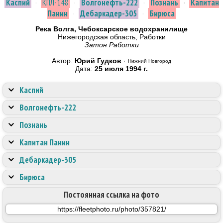
Каспий
·
КПЛ-148
·
Волгонефть-222
·
Познань
·
Капитан
Панин
·
Дебаркадер-305
·
Бирюса
Река Волга, Чебоксарское водохранилище
Нижегородская область, Работки
Затон Работки
Автор:
Юрий Гудков
·
Нижний Новгород
Дата:
25 июля 1994 г.
Каспий
Волгонефть-222
Познань
Капитан Панин
Дебаркадер-305
Бирюса
Постоянная ссылка на фото