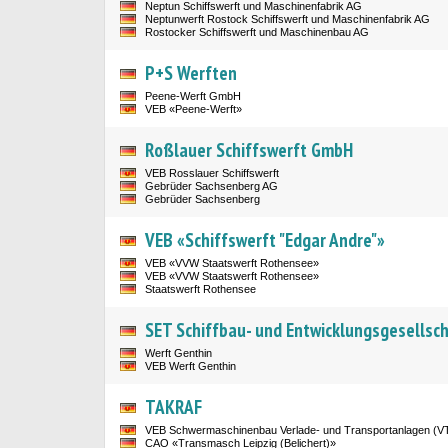
Neptun Schiffswerft und Maschinenfabrik AG
Neptunwerft Rostock Schiffswerft und Maschinenfabrik AG
Rostocker Schiffswerft und Maschinenbau AG
P+S Werften
Peene-Werft GmbH
VEB «Peene-Werft»
Roßlauer Schiffswerft GmbH
VEB Rosslauer Schiffswerft
Gebrüder Sachsenberg AG
Gebrüder Sachsenberg
VEB «Schiffswerft "Edgar Andre"»
VEB «VVW Staatswerft Rothensee»
VEB «VVW Staatswerft Rothensee»
Staatswerft Rothensee
SET Schiffbau- und Entwicklungsgesellsc
Werft Genthin
VEB Werft Genthin
TAKRAF
VEB Schwermaschinenbau Verlade- und Transportanlagen (V
САО «Transmasch Leipzig (Belichert)»