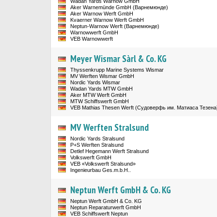
Wadan Yards Warnow GmbH
Aker Warnemünde GmbH (Варнемюнде)
Aker Warnow Werft GmbH
Kvaerner Warnow Werft GmbH
Neptun-Warnow Werft (Варнемюнде)
Warnowwerft GmbH
VEB Warnowwerft
Meyer Wismar Sàrl & Co. KG
Thyssenkrupp Marine Systems Wismar
MV Werften Wismar GmbH
Nordic Yards Wismar
Wadan Yards MTW GmbH
Aker MTW Werft GmbH
MTW Schiffswerft GmbH
VEB Mathias Thesen Werft (Cудоверфь им. Матиаса Тезена
MV Werften Stralsund
Nordic Yards Stralsund
P+S Werften Stralsund
Detlef Hegemann Werft Stralsund
Volkswerft GmbH
VEB «Volkswerft Stralsund»
Ingenieurbau Ges.m.b.H..
Neptun Werft GmbH & Co. KG
Neptun Werft GmbH & Co. KG
Neptun Reparaturwerft GmbH
VEB Schiffswerft Neptun