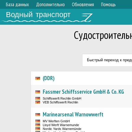
База данных
Дополнительно
Обновления
Помощь
Водный транспорт
Судостроитель
Быстрый переход к пре
(DDR)
Fassmer Schiffsservice GmbH & Co. KG
Schiffswerft Rechlin GmbH
VEB Schiffswerft Rechlin
Marinearsenal Warnowwerft
MV Werften GmbH
Lloyd Werft Warnemunde
Nordic Yards Warnemünde