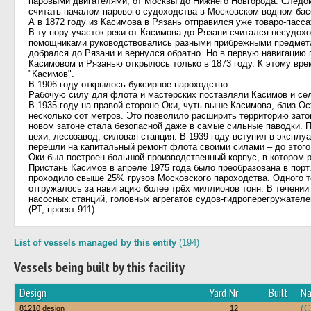
паровыми двигателями, от Москвы до Нижнего Новгорода. Следом,
считать началом парового судоходства в Московском водном бас
А в 1872 году из Касимова в Рязань отправился уже товаро-пасс
В ту пору участок реки от Касимова до Рязани считался несудох
помощниками руководствовались разными прибрежными предметам
добрался до Рязани и вернулся обратно. Но в первую навигацию
Касимовом и Рязанью открылось только в 1873 году. К этому вре
"Касимов".
В 1906 году открылось буксирное пароходство.
Рабочую силу для флота и мастерских поставляли Касимов и сел
В 1935 году на правой стороне Оки, чуть выше Касимова, близ О
несколько сот метров. Это позволило расширить территорию затон
новом затоне стала безопасной даже в самые сильные паводки. П
цехи, лесозавод, силовая станция. В 1939 году вступил в экспл
перешли на капитальный ремонт флота своими силами – до этого 
Оки был построен большой производственный корпус, в котором 
Пристань Касимов в апреле 1975 года было преобразована в порт.
проходило свыше 25% грузов Московского пароходства. Одного т
отгружалось за навигацию более трёх миллионов тонн. В течении 
насосных станций, головных агрегатов судов-гидроперегружателей
(РТ, проект 911).
List of vessels managed by this entity
(194)
Vessels being built by this facility
Design
Yard Nr
Built
N
(
81210 design
12