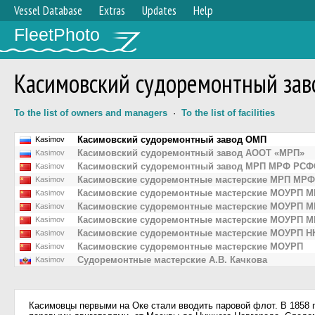
Vessel Database
Extras
Updates
Help
FleetPhoto
Касимовский судоремонтный за
To the list of owners and managers
·
To the list of facilities
Касимовский судоремонтный завод ОМП
Kasimov
Касимовский судоремонтный завод АООТ «МРП»
Kasimov
Касимовский судоремонтный завод МРП МРФ РС
Kasimov
Касимовские судоремонтные мастерские МРП МР
Kasimov
Касимовские судоремонтные мастерские МОУРП 
Kasimov
Касимовские судоремонтные мастерские МОУРП 
Kasimov
Касимовские судоремонтные мастерские МОУРП 
Kasimov
Касимовские судоремонтные мастерские МОУРП 
Kasimov
Касимовские судоремонтные мастерские МОУРП
Kasimov
Судоремонтные мастерские А.В. Качкова
Kasimov
Касимовцы первыми на Оке стали вводить паровой флот. В 1858 