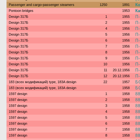
К
Passenger and cargo-passenger steamers
1250
1891
К
Pontoon bridges
1953
П
Design 317Б
1
1955
П
Design 317Б
2
1955
П
Design 317Б
4
1956
П
Design 317Б
5
1956
П-
Design 317Б
6
1956
П
Design 317Б
7
1956
П
Design 317Б
8
1956
П
Design 317Б
9
1956
П
Design 317Б
10
1956
П
Design 317Б
11
20.12.1956
П
Design 317Б
12
20.12.1956
Б
183 (всех модификаций) type, 183А design
22
1957
Б
183 (всех модификаций) type, 183А design
1958
8
1597 design
1
1958
8
1597 design
2
1958
8
1597 design
3
1958
8
1597 design
4
1958
8
1597 design
5
1958
8
1597 design
6
1958
8
1597 design
7
1958
8
1597 design
8
1958